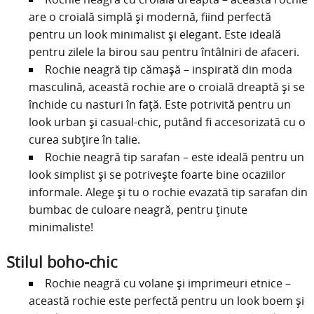
are o croială simplă și modernă, fiind perfectă
pentru un look minimalist și elegant. Este ideală
pentru zilele la birou sau pentru întâlniri de afaceri.
Rochie neagră tip cămașă – inspirată din moda
masculină, această rochie are o croială dreaptă și se
închide cu nasturi în față. Este potrivită pentru un
look urban și casual-chic, putând fi accesorizată cu o
curea subțire în talie.
Rochie neagră tip sarafan – este ideală pentru un
look simplist și se potrivește foarte bine ocaziilor
informale. Alege și tu o rochie evazată tip sarafan din
bumbac de culoare neagră, pentru ținute
minimaliste!
Stilul boho-chic
Rochie neagră cu volane și imprimeuri etnice –
această rochie este perfectă pentru un look boem și