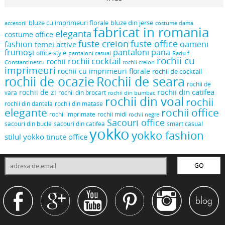
bluze cu imprimeuri florale
bluze din jerse
accesorii
costume dama
fabricat in romania
eleganta
costume office
fuste creion
fuste office
oameni
fashion
femei active
frumoși
pantaloni pana
office style
pantaloni casual
Radu f
rochii cu
rochii cocktail
rochii
Constantinescu
rochii creion
imprimeuri
rochii cu imprimeuri florale
rochii de cocktail
rochii de ocazie
Rochii de seara
rochii de
rochii din catifea
rochii de zi
vara
rochii din brocart
rochii din bumbac
rochii din voal
rochii
rochii din dantela
rochii din matase
elegante
rochii office
rochii midi
rochii imprimate
rochii negre
Sacouri office
sacouri din bucle
sacouri din catifea
smart casual
yokko
yokko fashion
stilul yokko
tinute office