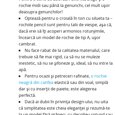
rochie midi sau până la genunchi, cel mult ușor
deasupra genunchilor!
Optează pentru o croială în ton cu silueta ta –
rochiile pencil sunt pentru talii de viespe, așa că,
dacă vrei să îți acoperi armonios rotunjimile,
încearcă un model de rochie de tip A, ușor
cambrat.
Nu face rabat de la calitatea materialul, care
trebuie să fie mai rigid, ca să nu se muleze
inestetic, să nu se șifoneze și, ideal, să nu intre la
apă.
Pentru ocazii și petreceri rafinate,
o rochie
neagră din catifea
elastică sau din voal, simplă
dar și cu inserții de paiete, este alegerea
perfectă.
Dacă ai dubii în privința design-ului, nu uita
că simplitatea este cheia eleganței și rezumă-te
la un model fără mâneci, cu decolteu rotund sau