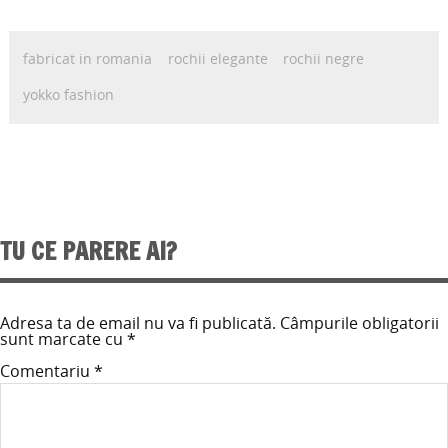
fabricat in romania
rochii elegante
rochii negre
yokko fashion
TU CE PARERE AI?
Adresa ta de email nu va fi publicată.
Câmpurile obligatorii
sunt marcate cu
*
Comentariu
*