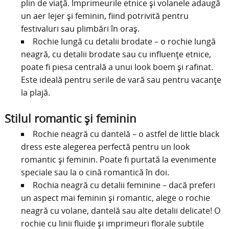
plin de viață. Imprimeurile etnice și volanele adaugă
un aer lejer și feminin, fiind potrivită pentru
festivaluri sau plimbări în oraș.
Rochie lungă cu detalii brodate – o rochie lungă
neagră, cu detalii brodate sau cu influențe etnice,
poate fi piesa centrală a unui look boem și rafinat.
Este ideală pentru serile de vară sau pentru vacanțe
la plajă.
Stilul romantic și feminin
Rochie neagră cu dantelă – o astfel de little black
dress este alegerea perfectă pentru un look
romantic și feminin. Poate fi purtată la evenimente
speciale sau la o cină romantică în doi.
Rochia neagră cu detalii feminine – dacă preferi
un aspect mai feminin și romantic, alege o rochie
neagră cu volane, dantelă sau alte detalii delicate! O
rochie cu linii fluide și imprimeuri florale subtile