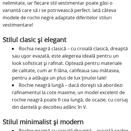
nelimitate, iar fiecare stil vestimentar poate găsi o
variantă care să i se potrivească perfect. Iată câteva
modele de rochii negre adaptate diferitelor stiluri
vestimentare!
Stilul clasic și elegant
Rochia neagră clasică – cu croială clasică, dreaptă
sau ușor evazată, este alegerea ideală pentru un
look sofisticat și rafinat. Optează pentru materiale
de calitate, cum ar fi lâna, catifeaua sau mătasea,
pentru a adăuga un plus de lux ținutei tale!
Rochie neagră lungă – dacă dorești să abordezi
rafinamentul la cote maxime, un model excelent de
rochie neagră poate fi cea lungă, de ocazie, cu corsaj
din dantelă și decolteu adânc în V.
Stilul minimalist și modern
Rochie neagră cu croială dreaptă – această rochie