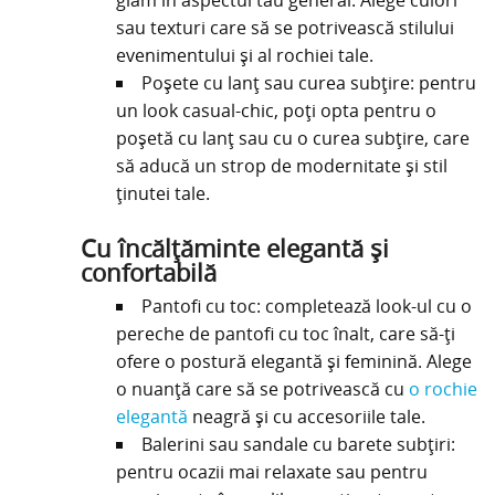
sau texturi care să se potrivească stilului
evenimentului și al rochiei tale.
Poșete cu lanț sau curea subțire: pentru
un look casual-chic, poți opta pentru o
poșetă cu lanț sau cu o curea subțire, care
să aducă un strop de modernitate și stil
ținutei tale.
Cu încălțăminte elegantă și
confortabilă
Pantofi cu toc: completează look-ul cu o
pereche de pantofi cu toc înalt, care să-ți
ofere o postură elegantă și feminină. Alege
o nuanță care să se potrivească cu
o rochie
elegantă
neagră și cu accesoriile tale.
Balerini sau sandale cu barete subțiri:
pentru ocazii mai relaxate sau pentru