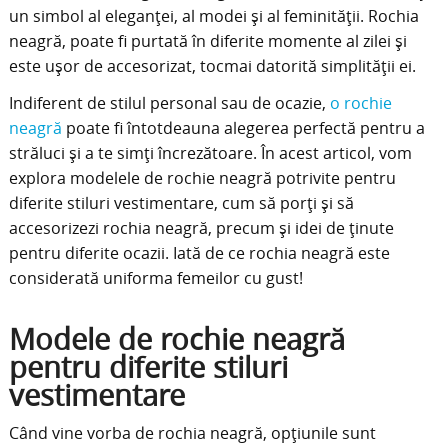
un simbol al eleganței, al modei și al feminității. Rochia
neagră, poate fi purtată în diferite momente al zilei și
este ușor de accesorizat, tocmai datorită simplității ei.
Indiferent de stilul personal sau de ocazie,
o rochie
neagră
poate fi întotdeauna alegerea perfectă pentru a
străluci și a te simți încrezătoare. În acest articol, vom
explora modelele de rochie neagră potrivite pentru
diferite stiluri vestimentare, cum să porți și să
accesorizezi rochia neagră, precum și idei de ținute
pentru diferite ocazii. Iată de ce rochia neagră este
considerată uniforma femeilor cu gust!
Modele de rochie neagră
pentru diferite stiluri
vestimentare
Când vine vorba de rochia neagră, opțiunile sunt