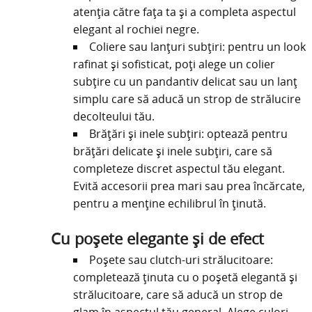
atenția către fața ta și a completa aspectul
elegant al rochiei negre.
Coliere sau lanțuri subțiri: pentru un look
rafinat și sofisticat, poți alege un colier
subțire cu un pandantiv delicat sau un lanț
simplu care să aducă un strop de strălucire
decolteului tău.
Brățări și inele subțiri: optează pentru
brățări delicate și inele subțiri, care să
completeze discret aspectul tău elegant.
Evită accesorii prea mari sau prea încărcate,
pentru a menține echilibrul în ținută.
Cu poșete elegante și de efect
Poșete sau clutch-uri strălucitoare:
completează ținuta cu o poșetă elegantă și
strălucitoare, care să aducă un strop de
glam în aspectul tău general. Alege culori