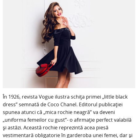
În 1926, revista Vogue ilustra schița primei „little black
dress” semnată de Coco Chanel. Editorul publicației
spunea atunci că „mica rochie neagră” va deveni
„uniforma femeilor cu gust”- o afirmație perfect valabilă
și astăzi. Această rochie reprezintă acea piesă
vestimentară obligatorie în garderoba unei femei, dar și