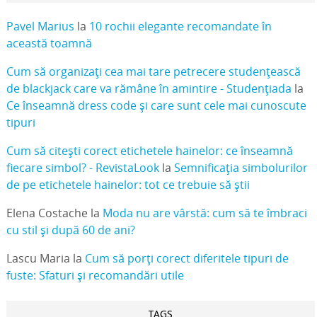
Pavel Marius
la
10 rochii elegante recomandate în
această toamnă
Cum să organizați cea mai tare petrecere studențească
de blackjack care va rămâne în amintire - Studențiada
la
Ce înseamnă dress code și care sunt cele mai cunoscute
tipuri
Cum să citești corect etichetele hainelor: ce înseamnă
fiecare simbol? - RevistaLook
la
Semnificația simbolurilor
de pe etichetele hainelor: tot ce trebuie să știi
Elena Costache
la
Moda nu are vârstă: cum să te îmbraci
cu stil și după 60 de ani?
Lascu Maria
la
Cum să porți corect diferitele tipuri de
fuste: Sfaturi și recomandări utile
TAGS