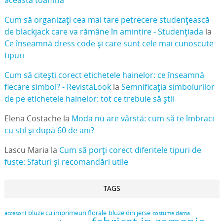
Cum să organizați cea mai tare petrecere studențească
de blackjack care va rămâne în amintire - Studențiada
la
Ce înseamnă dress code și care sunt cele mai cunoscute
tipuri
Cum să citești corect etichetele hainelor: ce înseamnă
fiecare simbol? - RevistaLook
la
Semnificația simbolurilor
de pe etichetele hainelor: tot ce trebuie să știi
Elena Costache
la
Moda nu are vârstă: cum să te îmbraci
cu stil și după 60 de ani?
Lascu Maria
la
Cum să porți corect diferitele tipuri de
fuste: Sfaturi și recomandări utile
TAGS
bluze cu imprimeuri florale
bluze din jerse
accesorii
costume dama