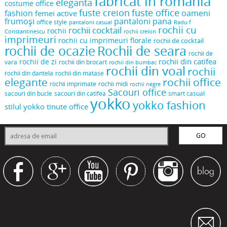
fabricat in romania
eleganta
costume office
fuste creion
fuste office
oameni
fashion
femei active
frumoși
pantaloni pana
office style
pantaloni casual
Radu f
rochii cu
rochii cocktail
rochii
Constantinescu
rochii creion
imprimeuri
rochii cu imprimeuri florale
rochii de cocktail
rochii de ocazie
Rochii de seara
rochii de
rochii din catifea
rochii de zi
vara
rochii din brocart
rochii din bumbac
rochii din voal
rochii
rochii din dantela
rochii din matase
elegante
rochii office
rochii midi
rochii imprimate
rochii negre
Sacouri office
sacouri din bucle
sacouri din catifea
smart casual
yokko
yokko fashion
stilul yokko
tinute office