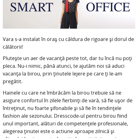
Vara s-a instalat în oraş cu căldura de rigoare și dorul de
călătorii!
Plutește un aer de vacanță peste tot, dar tu încă nu poți
pleca. Nu-i nimic, până atunci, te ajutăm noi să aduci
vacanța la birou, prin ținutele lejere pe care ți le-am
pregătit.
Hainele cu care ne îmbrăcăm la birou trebuie să ne
asigure confortul în zilele fierbinți de vară, să fie uşor de
întreţinut, nu foarte şifonabile și să fie în tendințele
fashion ale sezonului. Dresscode-ul pentru birou fiind
unul important, alături de competențele profesionale,
alegerea ținutei este o actiune aproape zilnică și