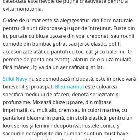
câteodată este nevoie de puțină creativitate pentru a
evita monotonia.
O idee de urmat este să alegi țesături din fibre naturale
pentru că sunt răcoroase și ușor de întreținut. Fuste din
in, purtate cu bluze ușoare din voal creponat, sau rochii
comode din bumbac gofrat sau jerse elastic, pot fi
accesorizate atât cu pantofi cu toc, cât și cu balerini. O
pereche de pantaloni evazați, alături de o bluză mulată,
fără mâneci, îți va da un aer rafinat și stilat.
Stilul Navy
nu se demodează niciodată, este în orice vară
binevenit şi proaspăt.
Bleumarinul
este culoarea
specifică mediului de afaceri, denotă seriozitate și
profunzime. Mixează bluze ușoare, din mătase
imprimată, cu mult alb, crem sau în culori marine, cu
pantaloni bleumarin pană, din stofă elastică, pentru un
look serios și feminin deopotrivă. Fustele conice și
sacourile necăptușite din bumbac sunt un must have