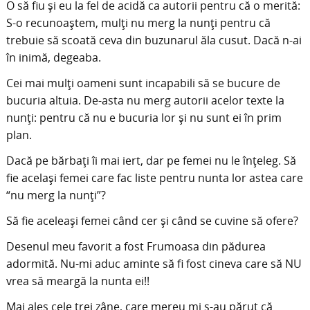
O să fiu și eu la fel de acidă ca autorii pentru că o merită:
S-o recunoaștem, mulți nu merg la nunți pentru că
trebuie să scoată ceva din buzunarul ăla cusut. Dacă n-ai
în inimă, degeaba.
Cei mai mulți oameni sunt incapabili să se bucure de
bucuria altuia. De-asta nu merg autorii acelor texte la
nunți: pentru că nu e bucuria lor și nu sunt ei în prim
plan.
Dacă pe bărbați îi mai iert, dar pe femei nu le înțeleg. Să
fie același femei care fac liste pentru nunta lor astea care
“nu merg la nunți”?
Să fie aceleași femei când cer și când se cuvine să ofere?
Desenul meu favorit a fost Frumoasa din pădurea
adormită. Nu-mi aduc aminte să fi fost cineva care să NU
vrea să meargă la nunta ei!!
Mai ales cele trei zâne, care mereu mi s-au părut că