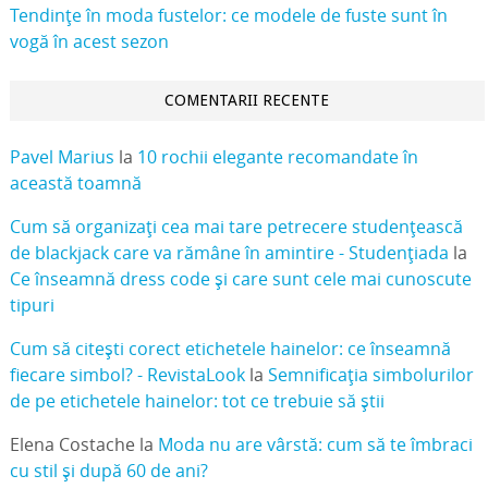
Tendințe în moda fustelor: ce modele de fuste sunt în
vogă în acest sezon
COMENTARII RECENTE
Pavel Marius
la
10 rochii elegante recomandate în
această toamnă
Cum să organizați cea mai tare petrecere studențească
de blackjack care va rămâne în amintire - Studențiada
la
Ce înseamnă dress code și care sunt cele mai cunoscute
tipuri
Cum să citești corect etichetele hainelor: ce înseamnă
fiecare simbol? - RevistaLook
la
Semnificația simbolurilor
de pe etichetele hainelor: tot ce trebuie să știi
Elena Costache
la
Moda nu are vârstă: cum să te îmbraci
cu stil și după 60 de ani?