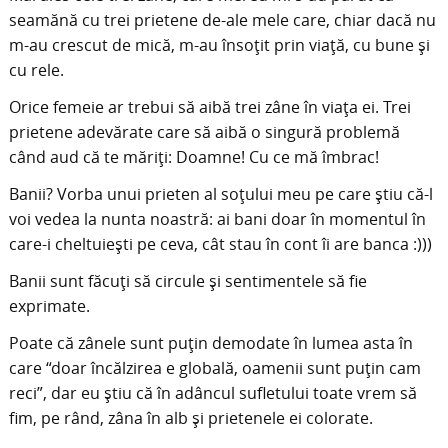
seamănă cu trei prietene de-ale mele care, chiar dacă nu
m-au crescut de mică, m-au însoțit prin viață, cu bune și
cu rele.
Orice femeie ar trebui să aibă trei zâne în viața ei. Trei
prietene adevărate care să aibă o singură problemă
când aud că te măriți: Doamne! Cu ce mă îmbrac!
Banii? Vorba unui prieten al soțului meu pe care știu că-l
voi vedea la nunta noastră: ai bani doar în momentul în
care-i cheltuiești pe ceva, cât stau în cont îi are banca :)))
Banii sunt făcuți să circule și sentimentele să fie
exprimate.
Poate că zânele sunt puțin demodate în lumea asta în
care “doar încălzirea e globală, oamenii sunt puțin cam
reci”, dar eu știu că în adâncul sufletului toate vrem să
fim, pe rând, zâna în alb și prietenele ei colorate.