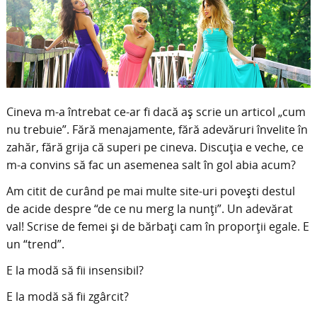
Cineva m-a întrebat ce-ar fi dacă aș scrie un articol „cum
nu trebuie”. Fără menajamente, fără adevăruri învelite în
zahăr, fără grija că superi pe cineva. Discuția e veche, ce
m-a convins să fac un asemenea salt în gol abia acum?
Am citit de curând pe mai multe site-uri povești destul
de acide despre “de ce nu merg la nunți”. Un adevărat
val! Scrise de femei și de bărbați cam în proporții egale. E
un “trend”.
E la modă să fii insensibil?
E la modă să fii zgârcit?