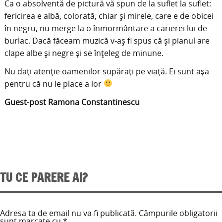
Ca o absolventă de pictură vă spun de la suflet la suflet:
fericirea e albă, colorată, chiar și mirele, care e de obicei
în negru, nu merge la o înmormântare a carierei lui de
burlac. Dacă făceam muzică v-aș fi spus că și pianul are
clape albe și negre și se înțeleg de minune.
Nu dați atenție oamenilor supărați pe viață. Ei sunt așa
pentru că nu le place a lor
Guest-post Ramona Constantinescu
TU CE PARERE AI?
Adresa ta de email nu va fi publicată.
Câmpurile obligatorii
sunt marcate cu
*