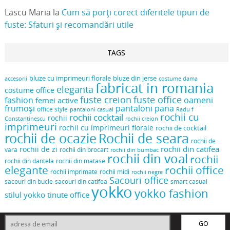
Lascu Maria
la
Cum să porți corect diferitele tipuri de
fuste: Sfaturi și recomandări utile
TAGS
bluze cu imprimeuri florale
bluze din jerse
accesorii
costume dama
fabricat in romania
eleganta
costume office
fuste creion
fuste office
oameni
fashion
femei active
frumoși
pantaloni pana
office style
pantaloni casual
Radu f
rochii cu
rochii cocktail
rochii
Constantinescu
rochii creion
imprimeuri
rochii cu imprimeuri florale
rochii de cocktail
rochii de ocazie
Rochii de seara
rochii de
rochii din catifea
rochii de zi
vara
rochii din brocart
rochii din bumbac
rochii din voal
rochii
rochii din dantela
rochii din matase
elegante
rochii office
rochii midi
rochii imprimate
rochii negre
Sacouri office
sacouri din bucle
sacouri din catifea
smart casual
yokko
yokko fashion
stilul yokko
tinute office