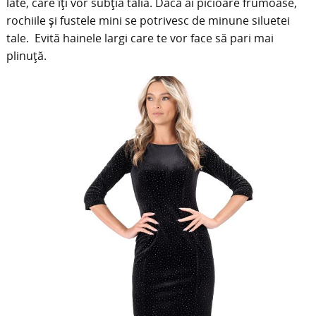
late, care îți vor subția talia. Dacă ai picioare frumoase,
rochiile și fustele mini se potrivesc de minune siluetei
tale. Evită hainele largi care te vor face să pari mai
plinuță.