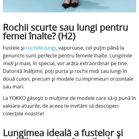
Rochii scurte sau lungi pentru
femei înalte? (H2)
Fustele și
rochiile lungi
, vaporoase, cel puțin până la
genunchi sunt perfecte pentru femeile înalte. Lungimile
midi
și maxi, în special, vor arăta extraordinar pe tine.
Datorită înălțimii, poți purta și rochii midi sau lungi în
două culori, precum și modele cu imprimeuri orizontale
sau mari.
La YOKKO găsești o mulțime de modele care să-ți pună în
valoare atuurile, de aceea te invităm să descoperi
colecțiile noastre!
Lungimea ideală a fustelor și