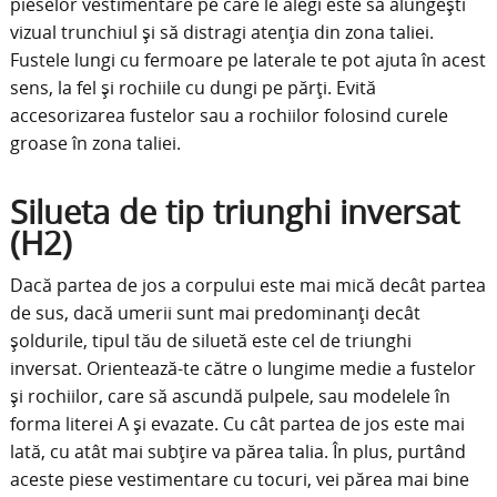
pieselor vestimentare pe care le alegi este să alungești
vizual trunchiul și să distragi atenția din zona taliei.
Fustele lungi cu fermoare pe laterale te pot ajuta în acest
sens, la fel și rochiile cu dungi pe părți. Evită
accesorizarea fustelor sau a rochiilor folosind curele
groase în zona taliei.
Silueta de tip triunghi inversat
(H2)
Dacă partea de jos a corpului este mai mică decât partea
de sus, dacă umerii sunt mai predominanți decât
șoldurile, tipul tău de siluetă este cel de triunghi
inversat. Orientează-te către o lungime medie a fustelor
și rochiilor, care să ascundă pulpele, sau modelele în
forma literei A și evazate. Cu cât partea de jos este mai
lată, cu atât mai subțire va părea talia. În plus, purtând
aceste piese vestimentare cu tocuri, vei părea mai bine