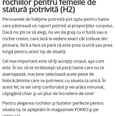
rochiilor pentru femeile de
statură potrivită (H2)
Persoanele de înălțime potrivită pot opta pentru haine
care păstrează un raport potrivit al proporțiilor corpului.
Dacă nu știi ce să alegi, nu vei da greș cu o fustă sau o
rochie creion, care lasă la vedere exact cât trebuie din
picioare, fără a face să pară că este prea scurtă sau prea
lungă pentru acest tip de siluetă.
Cel mai important este să îți accepți corpul, așa cum
este. În loc să te străduiești să porți haine care nu te
avantajează, mai bine selectează acele piese de
îmbrăcăminte care se potrivesc cu silueta ta unică. În
acest fel, te vei simți confortabil și vei arăta minunat,
câștigând chiar și un plus de încredere de sine!
Pentru alegerea rochiilor și fustelor perfecte pentru
silueta ta, te așteptăm în magazinele YOKKO și pe
yokko.ro!