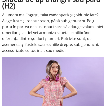
(H2)
Ai umerii mai înguști, talia evidențiată și șoldurile late?
Alege fuste și rochii creion, până sub genunchi. Poți
purta în partea de sus topuri care să adauge volum liniei
umerilor și astfel vei armoniza silueta, echilibrând
diferența dintre șolduri și umeri. Potrivite sunt, de
asemenea și fustele sau rochiile drepte, sub genunchi,
accesorizate cu toc înalt sau mediu.