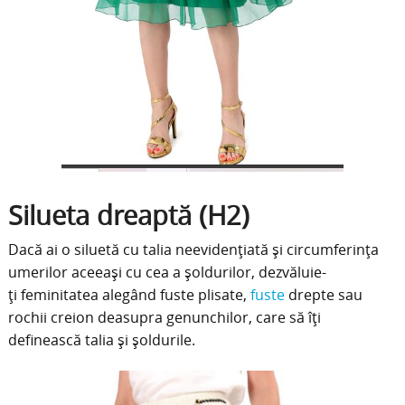
Silueta dreaptă (H2)
Dacă ai o siluetă cu talia neevidențiată și circumferința
umerilor aceeași cu cea a șoldurilor, dezvăluie-
ți feminitatea alegând fuste plisate,
fuste
drepte sau
rochii creion deasupra genunchilor, care să îți
definească talia și șoldurile.