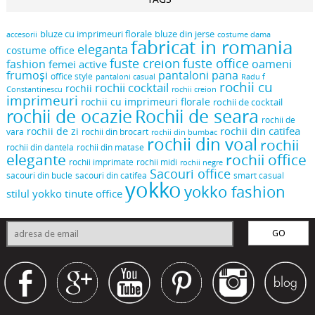
bluze cu imprimeuri florale
bluze din jerse
accesorii
costume dama
fabricat in romania
eleganta
costume office
fuste creion
fuste office
oameni
fashion
femei active
frumoși
pantaloni pana
office style
pantaloni casual
Radu f
rochii cu
rochii cocktail
rochii
Constantinescu
rochii creion
imprimeuri
rochii cu imprimeuri florale
rochii de cocktail
rochii de ocazie
Rochii de seara
rochii de
rochii din catifea
rochii de zi
vara
rochii din brocart
rochii din bumbac
rochii din voal
rochii
rochii din dantela
rochii din matase
elegante
rochii office
rochii midi
rochii imprimate
rochii negre
Sacouri office
sacouri din bucle
sacouri din catifea
smart casual
yokko
yokko fashion
stilul yokko
tinute office