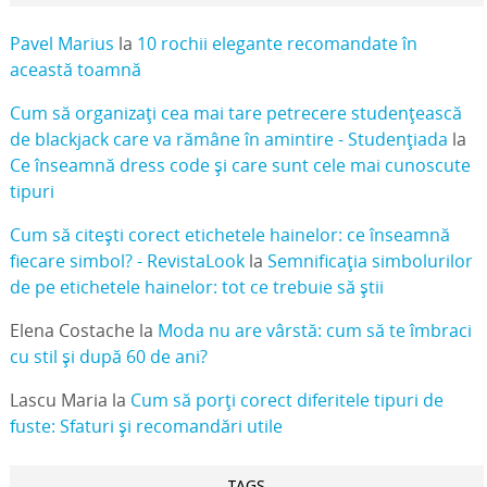
Pavel Marius
la
10 rochii elegante recomandate în
această toamnă
Cum să organizați cea mai tare petrecere studențească
de blackjack care va rămâne în amintire - Studențiada
la
Ce înseamnă dress code și care sunt cele mai cunoscute
tipuri
Cum să citești corect etichetele hainelor: ce înseamnă
fiecare simbol? - RevistaLook
la
Semnificația simbolurilor
de pe etichetele hainelor: tot ce trebuie să știi
Elena Costache
la
Moda nu are vârstă: cum să te îmbraci
cu stil și după 60 de ani?
Lascu Maria
la
Cum să porți corect diferitele tipuri de
fuste: Sfaturi și recomandări utile
TAGS