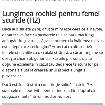
Lungimea rochiei pentru femei
scunde (H2)
Dacă ai o siluetă
petit,
o fustă mini este ceea ce ai nevoie,
deoarece va face ca picioarele tale să pară mai lungi,
adăugându-ți, vizual, câțiva centimetri la înălțimea ta. Nu
ești adepta acestei lungimi? Atunci ai ca alternativă
fustele și rochiile cu o croială strâmtă, a căror lungime se
oprește chiar sub genunchi. Fustele plic sunt o altă
opțiune excelentă în cazul tău deoarece tăietura lor pe
diagonală ajută la crearea unui aspect alungit al
picioarelor.
Dacă ești înaltă și ai o constituție solidă, fustele
flare
sunt cele mai potrivite pentru tine, dat fiind faptul că
subțiază silueta într-un mod armonios.