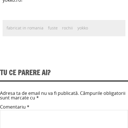
fabricat in romania
fuste
rochii
yokko
TU CE PARERE AI?
Adresa ta de email nu va fi publicată.
Câmpurile obligatorii
sunt marcate cu
*
Comentariu
*