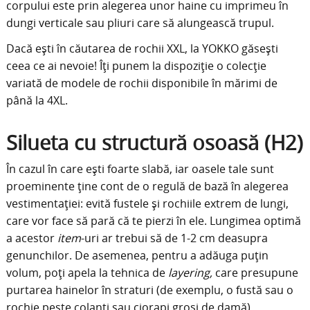
corpului este prin alegerea unor haine cu imprimeu în
dungi verticale sau pliuri care să alungească trupul.
Dacă ești în căutarea de rochii XXL, la YOKKO găsești
ceea ce ai nevoie! Îți punem la dispoziție o colecție
variată de modele de rochii disponibile în mărimi de
până la 4XL.
Silueta cu structură osoasă (H2)
În cazul în care ești foarte slabă, iar oasele tale sunt
proeminente ține cont de o regulă de bază în alegerea
vestimentației: evită fustele și rochiile extrem de lungi,
care vor face să pară că te pierzi în ele. Lungimea optimă
a acestor
item
-uri ar trebui să de 1-2 cm deasupra
genunchilor. De asemenea, pentru a adăuga puțin
volum, poți apela la tehnica de
layering,
care presupune
purtarea hainelor în straturi (de exemplu, o fustă sau o
rochie peste colanți sau ciorapi groși de damă).