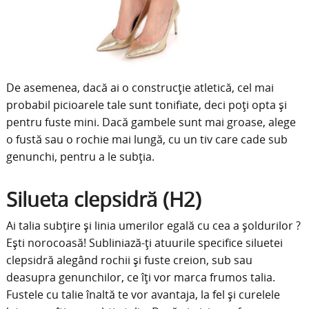
De asemenea, dacă ai o construcție atletică, cel mai
probabil picioarele tale sunt tonifiate, deci poți opta și
pentru fuste mini. Dacă gambele sunt mai groase, alege
o fustă sau o rochie mai lungă, cu un tiv care cade sub
genunchi, pentru a le subția.
Silueta clepsidră (H2)
Ai talia subțire și linia umerilor egală cu cea a șoldurilor ?
Ești norocoasă! Subliniază-ți atuurile specifice siluetei
clepsidră alegând rochii și fuste creion, sub sau
deasupra genunchilor, ce îți vor marca frumos talia.
Fustele cu talie înaltă te vor avantaja, la fel și curelele