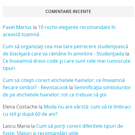
COMENTARII RECENTE
Pavel Marius
la
10 rochii elegante recomandate în
această toamnă
Cum să organizați cea mai tare petrecere studențească
de blackjack care va rămâne în amintire - Studențiada
la
Ce înseamnă dress code și care sunt cele mai cunoscute
tipuri
Cum să citești corect etichetele hainelor: ce înseamnă
fiecare simbol? - RevistaLook
la
Semnificația simbolurilor
de pe etichetele hainelor: tot ce trebuie să știi
Elena Costache
la
Moda nu are vârstă: cum să te îmbraci
cu stil și după 60 de ani?
Lascu Maria
la
Cum să porți corect diferitele tipuri de
fuste: Sfaturi și recomandări utile