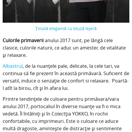
Ținută elegantă cu bluză lejeră
Culorile primaverii
anului 2017 sunt, pe lângă cele
clasice, culorile naturii, ce aduc un amestec de vitalitate
și relaxare.
Albastrul
, de la nuanțele pale, delicate, la cele tari, va
continua să fie prezent în această primăvară. Suficient de
versatil, induce o senzație de confort si relaxare. Poartă-
l atît la birou, cît și în afara lui.
Printre tendințele de culoare pentru primăvara/vara
anului 2017, portocaliul în diverse nuanțe va fi o mica
vedetă. Îl întâlniți și în Colectția YOKKO, în rochii
confortabile, cu imprimeuri. Este o culoare ce aduce
multă dragoste, amintește de distracție și sentimente