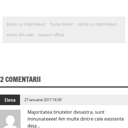
bluze cu imprimeuri
fuste creion
rochii cu imprimeuri
rochii din voal
Sacouri office
2 COMENTARII
Elena
27 ianuarie 2017 16:59
Majoritatea tinutelor dvoastra, sunt
minunateeee! Am multe dintre cele existente
deja…