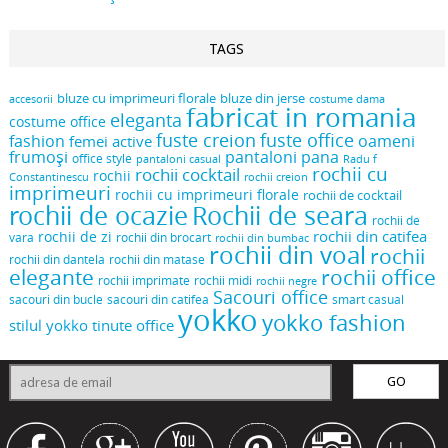
TAGS
bluze cu imprimeuri florale
bluze din jerse
accesorii
costume dama
fabricat in romania
eleganta
costume office
fuste creion
fuste office
oameni
fashion
femei active
frumoși
pantaloni pana
office style
pantaloni casual
Radu f
rochii cu
rochii cocktail
rochii
Constantinescu
rochii creion
imprimeuri
rochii cu imprimeuri florale
rochii de cocktail
rochii de ocazie
Rochii de seara
rochii de
rochii din catifea
rochii de zi
vara
rochii din brocart
rochii din bumbac
rochii din voal
rochii
rochii din dantela
rochii din matase
elegante
rochii office
rochii midi
rochii imprimate
rochii negre
Sacouri office
sacouri din bucle
sacouri din catifea
smart casual
yokko
yokko fashion
stilul yokko
tinute office