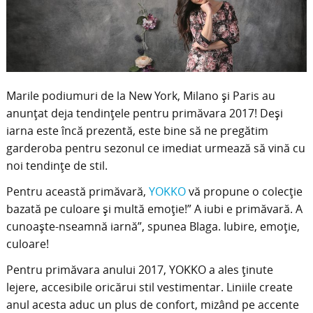
Marile podiumuri de la New York, Milano și Paris au
anunțat deja tendințele pentru primăvara 2017! Deși
iarna este încă prezentă, este bine să ne pregătim
garderoba pentru sezonul ce imediat urmează să vină cu
noi tendințe de stil.
Pentru această primăvară,
YOKKO
vă propune o colecție
bazată pe culoare și multă emoție!” A iubi e primăvară. A
cunoaște-nseamnă iarnă”, spunea Blaga. Iubire, emoție,
culoare!
Pentru primăvara anului 2017, YOKKO a ales ținute
lejere, accesibile oricărui stil vestimentar. Liniile create
anul acesta aduc un plus de confort, mizând pe accente