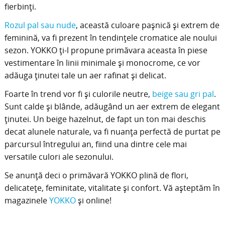
fierbinți.
Rozul pal sau nude
, această culoare pașnică și extrem de
feminină, va fi prezent în tendințele cromatice ale noului
sezon. YOKKO ți-l propune primăvara aceasta în piese
vestimentare în linii minimale și monocrome, ce vor
adăuga ținutei tale un aer rafinat și delicat.
Foarte în trend vor fi și culorile neutre,
beige sau gri pal
.
Sunt calde și blânde, adăugând un aer extrem de elegant
ținutei. Un beige hazelnut, de fapt un ton mai deschis
decat alunele naturale, va fi nuanța perfectă de purtat pe
parcursul întregului an, fiind una dintre cele mai
versatile culori ale sezonului.
Se anunță deci o primăvară YOKKO plină de flori,
delicatețe, feminitate, vitalitate și confort. Vă așteptăm în
magazinele
YOKKO
și online!