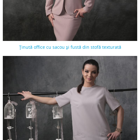
Ținută office cu sacou și fustă din stofă texturată