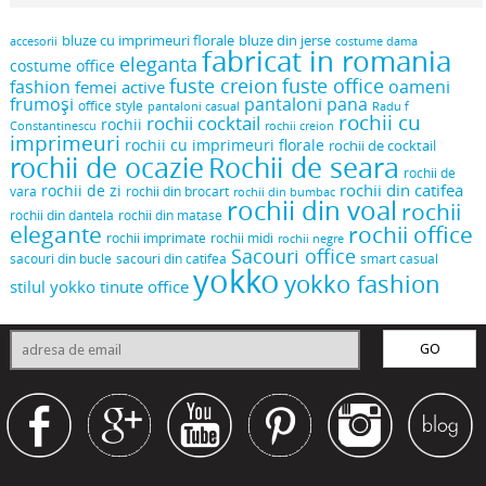
bluze cu imprimeuri florale
bluze din jerse
accesorii
costume dama
fabricat in romania
eleganta
costume office
fuste creion
fuste office
oameni
fashion
femei active
frumoși
pantaloni pana
office style
pantaloni casual
Radu f
rochii cu
rochii cocktail
rochii
Constantinescu
rochii creion
imprimeuri
rochii cu imprimeuri florale
rochii de cocktail
rochii de ocazie
Rochii de seara
rochii de
rochii din catifea
rochii de zi
vara
rochii din brocart
rochii din bumbac
rochii din voal
rochii
rochii din dantela
rochii din matase
elegante
rochii office
rochii midi
rochii imprimate
rochii negre
Sacouri office
sacouri din bucle
sacouri din catifea
smart casual
yokko
yokko fashion
stilul yokko
tinute office