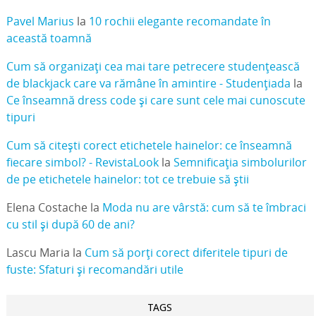
Pavel Marius
la
10 rochii elegante recomandate în
această toamnă
Cum să organizați cea mai tare petrecere studențească
de blackjack care va rămâne în amintire - Studențiada
la
Ce înseamnă dress code și care sunt cele mai cunoscute
tipuri
Cum să citești corect etichetele hainelor: ce înseamnă
fiecare simbol? - RevistaLook
la
Semnificația simbolurilor
de pe etichetele hainelor: tot ce trebuie să știi
Elena Costache
la
Moda nu are vârstă: cum să te îmbraci
cu stil și după 60 de ani?
Lascu Maria
la
Cum să porți corect diferitele tipuri de
fuste: Sfaturi și recomandări utile
TAGS