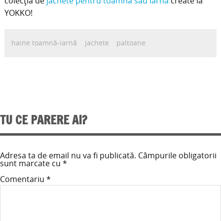
colecţia de
jachete pentru toamnă sau iarnă
create la
YOKKO!
haine toamnă-iarnă
jachete
paltoane
TU CE PARERE AI?
Adresa ta de email nu va fi publicată.
Câmpurile obligatorii
sunt marcate cu
*
Comentariu
*