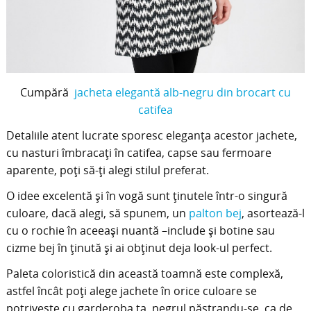
Cumpără
jacheta elegantă alb-negru din brocart cu
catifea
Detaliile atent lucrate sporesc eleganţa acestor jachete,
cu nasturi îmbracaţi în catifea, capse sau fermoare
aparente, poţi să-ţi alegi stilul preferat.
O idee excelentă şi în vogă sunt ţinutele într-o singură
culoare, dacă alegi, să spunem, un
palton bej
, asortează-l
cu o rochie în aceeaşi nuantă –include şi botine sau
cizme bej în ţinută şi ai obţinut deja look-ul perfect.
Paleta coloristică din această toamnă este complexă,
astfel încât poţi alege jachete în orice culoare se
potriveşte cu garderoba ta, negrul păstrandu-se, ca de