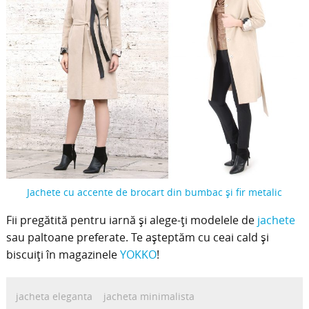
Jachete cu accente de brocart din bumbac și fir metalic
Fii pregătită pentru iarnă și alege-ți modelele de
jachete
sau paltoane preferate. Te așteptăm cu ceai cald și
biscuiți în magazinele
YOKKO
!
jacheta eleganta
jacheta minimalista