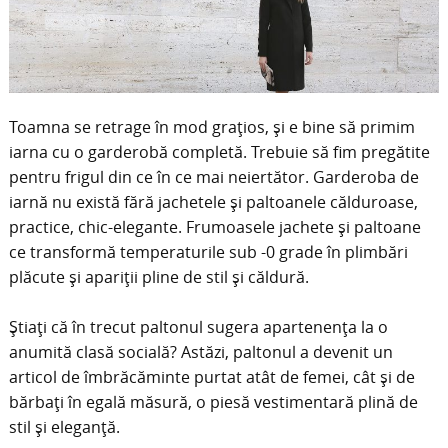
Toamna se retrage în mod grațios, și e bine să primim
iarna cu o garderobă completă. Trebuie să fim pregătite
pentru frigul din ce în ce mai neiertător. Garderoba de
iarnă nu există fără jachetele și paltoanele călduroase,
practice, chic-elegante. Frumoasele jachete și paltoane
ce transformă temperaturile sub -0 grade în plimbări
plăcute și apariții pline de stil și căldură.
Știați că în trecut paltonul sugera apartenența la o
anumită clasă socială? Astăzi, paltonul a devenit un
articol de îmbrăcăminte purtat atât de femei, cât și de
bărbați în egală măsură, o piesă vestimentară plină de
stil și eleganță.