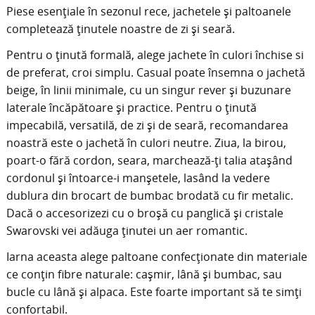
Piese esențiale în sezonul rece, jachetele și paltoanele
completează ținutele noastre de zi și seară.
Pentru o ținută formală, alege jachete în culori închise si
de preferat, croi simplu. Casual poate însemna o jachetă
beige, în linii minimale, cu un singur rever și buzunare
laterale încăpătoare și practice. Pentru o ținută
impecabilă, versatilă, de zi și de seară, recomandarea
noastră este o jachetă în culori neutre. Ziua, la birou,
poart-o fără cordon, seara, marchează-ți talia atașând
cordonul și întoarce-i manșetele, lasând la vedere
dublura din brocart de bumbac brodată cu fir metalic.
Dacă o accesorizezi cu o broșă cu panglică și cristale
Swarovski vei adăuga ținutei un aer romantic.
Iarna aceasta alege paltoane confecționate din materiale
ce conțin fibre naturale: cașmir, lână și bumbac, sau
bucle cu lână și alpaca. Este foarte important să te simți
confortabil.