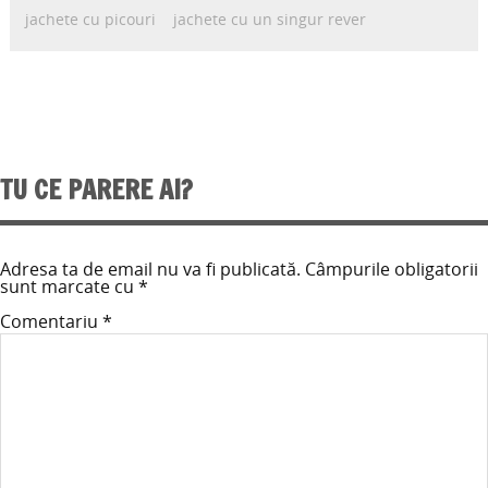
jachete cu picouri
jachete cu un singur rever
TU CE PARERE AI?
Adresa ta de email nu va fi publicată.
Câmpurile obligatorii
sunt marcate cu
*
Comentariu
*