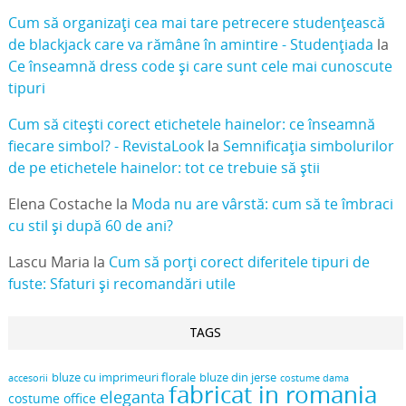
Cum să organizați cea mai tare petrecere studențească
de blackjack care va rămâne în amintire - Studențiada
la
Ce înseamnă dress code și care sunt cele mai cunoscute
tipuri
Cum să citești corect etichetele hainelor: ce înseamnă
fiecare simbol? - RevistaLook
la
Semnificația simbolurilor
de pe etichetele hainelor: tot ce trebuie să știi
Elena Costache
la
Moda nu are vârstă: cum să te îmbraci
cu stil și după 60 de ani?
Lascu Maria
la
Cum să porți corect diferitele tipuri de
fuste: Sfaturi și recomandări utile
TAGS
bluze cu imprimeuri florale
bluze din jerse
accesorii
costume dama
fabricat in romania
eleganta
costume office