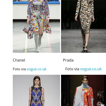
Chanel Prada To
Foto via
vogue.co.uk
F
Foto via
vogue.co.uk