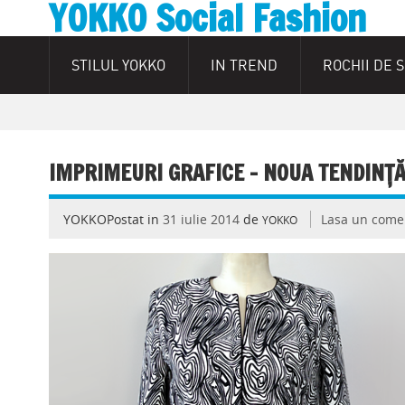
YOKKO Social Fashion
STILUL YOKKO
IN TREND
ROCHII DE 
IMPRIMEURI GRAFICE – NOUA TENDINŢĂ
YOKKOPostat in
31 iulie 2014
de
Lasa un come
YOKKO