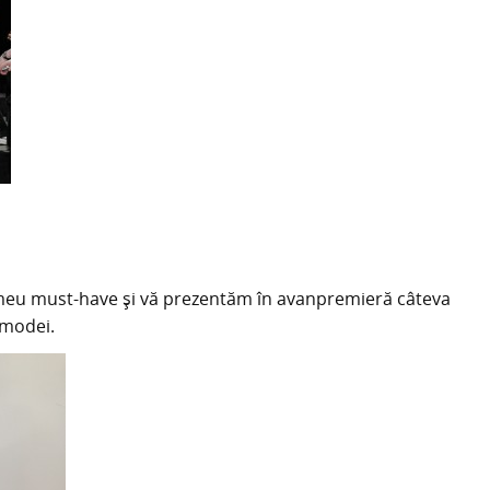
meu must-have şi vă prezentăm în avanpremieră câteva
 modei.