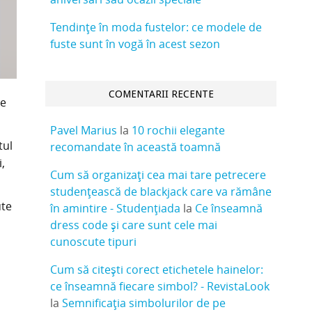
Tendințe în moda fustelor: ce modele de
fuste sunt în vogă în acest sezon
COMENTARII RECENTE
le
Pavel Marius
la
10 rochii elegante
tul
recomandate în această toamnă
,
Cum să organizați cea mai tare petrecere
studențească de blackjack care va rămâne
ute
în amintire - Studențiada
la
Ce înseamnă
dress code și care sunt cele mai
cunoscute tipuri
Cum să citești corect etichetele hainelor:
ce înseamnă fiecare simbol? - RevistaLook
la
Semnificația simbolurilor de pe