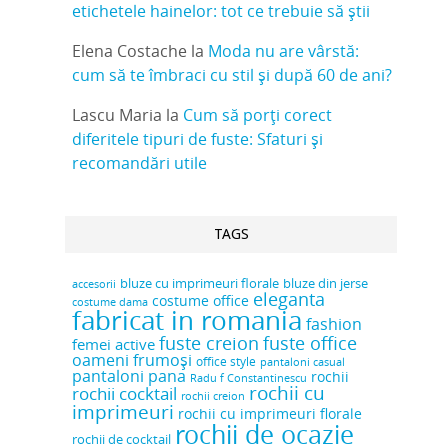
etichetele hainelor: tot ce trebuie să știi
Elena Costache
la
Moda nu are vârstă:
cum să te îmbraci cu stil și după 60 de ani?
Lascu Maria
la
Cum să porți corect
diferitele tipuri de fuste: Sfaturi și
recomandări utile
TAGS
bluze cu imprimeuri florale
bluze din jerse
accesorii
eleganta
costume office
costume dama
fabricat in romania
fashion
fuste creion
fuste office
femei active
oameni frumoși
office style
pantaloni casual
pantaloni pana
rochii
Radu f Constantinescu
rochii cu
rochii cocktail
rochii creion
imprimeuri
rochii cu imprimeuri florale
rochii de ocazie
rochii de cocktail