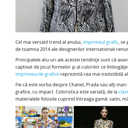
Cel mai versatil trend al anului,
imprimeul grafic
, se
de toamna 2014 ale designerilor internationali renum
Principalele atu-uri ale acestei tendinţe sunt că avant
captivat de jocul formelor şi al culorilor ce îmbogăţ
imprimeurile grafice
reprezintă cea mai irezistibilă 
Fie că este vorba despre Chanel, Prada sau alţi mari 
grafice, cu impact. Coloristica este variată, de la
clas
materialele folosite cuprind întreaga gamă: satin, m