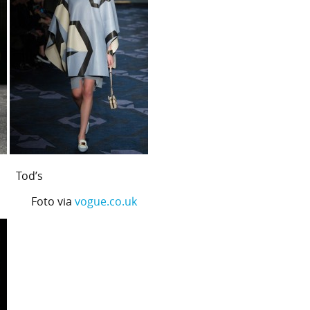
d’s
oto via
vogue.co.uk