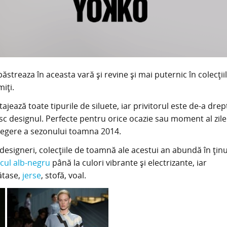
 păstreaza în aceasta vară şi revine şi mai puternic în colecţii
iţi.
ajează toate tipurile de siluete, iar privitorul este de-a drep
esc designul. Perfecte pentru orice ocazie sau moment al zilei
alegere a sezonului toamna 2014.
designeri, colecţiile de toamnă ale acestui an abundă în ţin
icul alb-negru
până la culori vibrante şi electrizante, iar
ătase,
jerse
, stofă, voal.