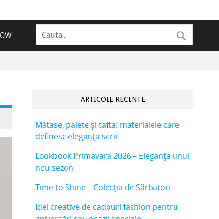
NOW
ARTICOLE RECENTE
Mătase, paiete și tafta: materialele care
definesc eleganța serii
Lookbook Primavara 2026 – Eleganța unui
nou sezon
Time to Shine – Colecția de Sărbători
Idei creative de cadouri fashion pentru
aniversări sau ocazii speciale