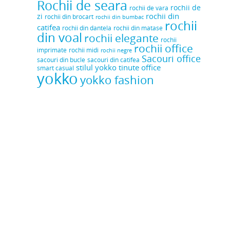
Rochii de seara
rochii de
rochii de vara
rochii din
zi
rochii din brocart
rochii din bumbac
rochii
catifea
rochii din dantela
rochii din matase
din voal
rochii elegante
rochii
rochii office
rochii midi
imprimate
rochii negre
Sacouri office
sacouri din bucle
sacouri din catifea
stilul yokko
tinute office
smart casual
yokko
yokko fashion