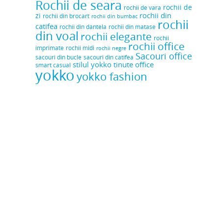
Rochii de seara
rochii de
rochii de vara
rochii din
zi
rochii din brocart
rochii din bumbac
rochii
catifea
rochii din dantela
rochii din matase
din voal
rochii elegante
rochii
rochii office
rochii midi
imprimate
rochii negre
Sacouri office
sacouri din bucle
sacouri din catifea
stilul yokko
tinute office
smart casual
yokko
yokko fashion