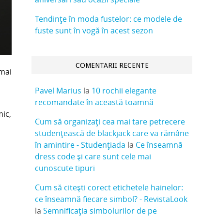
Tendințe în moda fustelor: ce modele de
fuste sunt în vogă în acest sezon
COMENTARII RECENTE
 mai
Pavel Marius
la
10 rochii elegante
recomandate în această toamnă
ic,
Cum să organizați cea mai tare petrecere
studențească de blackjack care va rămâne
în amintire - Studențiada
la
Ce înseamnă
dress code și care sunt cele mai
cunoscute tipuri
Cum să citești corect etichetele hainelor:
ce înseamnă fiecare simbol? - RevistaLook
la
Semnificația simbolurilor de pe