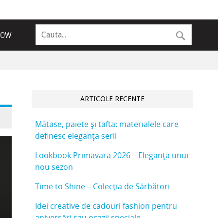
NOW
ARTICOLE RECENTE
Mătase, paiete și tafta: materialele care
definesc eleganța serii
Lookbook Primavara 2026 – Eleganța unui
nou sezon
Time to Shine – Colecția de Sărbători
Idei creative de cadouri fashion pentru
aniversări sau ocazii speciale