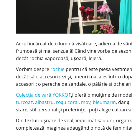
Aerul încărcat de o lumină visătoare, adierea de vâ
frumoasă și mai senzuală! Când vine vorba de sezonu
decât rochia vaporoasă, ușoară, lejeră.
Vorbim despre
rochie
pentru că este piesa vestiment
decât să o accesorizezi și, uneori mai ales într-o du
accesorii: o pereche de sandale, o pălărie si ochelari
Colecția de vară YOKKO
îți oferă o mulțime de model
turcoaz
,
albastru
,
roșu corai
,
mov
,
bleumarin
, dar ș
stare, stil personal și preferințe, poți alege culoarea
Din texturi ușoare de voal, imprimat sau uni, organza 
completează imaginea adaugând o notă de feminitate ș