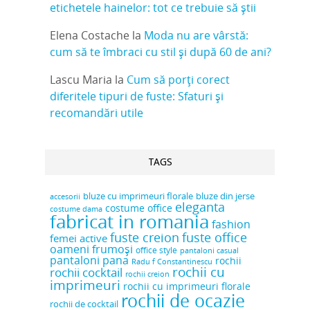
etichetele hainelor: tot ce trebuie să știi
Elena Costache
la
Moda nu are vârstă:
cum să te îmbraci cu stil și după 60 de ani?
Lascu Maria
la
Cum să porți corect
diferitele tipuri de fuste: Sfaturi și
recomandări utile
TAGS
bluze cu imprimeuri florale
bluze din jerse
accesorii
eleganta
costume office
costume dama
fabricat in romania
fashion
fuste creion
fuste office
femei active
oameni frumoși
office style
pantaloni casual
pantaloni pana
rochii
Radu f Constantinescu
rochii cu
rochii cocktail
rochii creion
imprimeuri
rochii cu imprimeuri florale
rochii de ocazie
rochii de cocktail