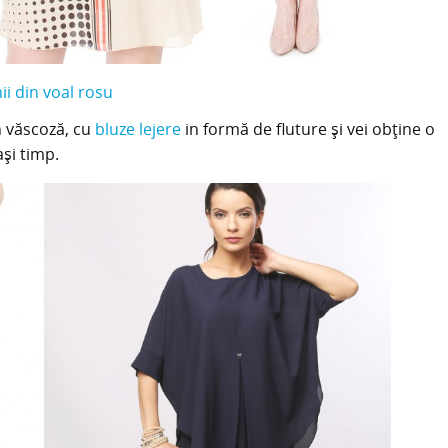
ii din voal rosu
n văscoză, cu
bluze lejere
in formă de fluture și vei obține o
și timp.