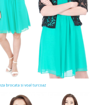
nza brocata si voal turcoaz