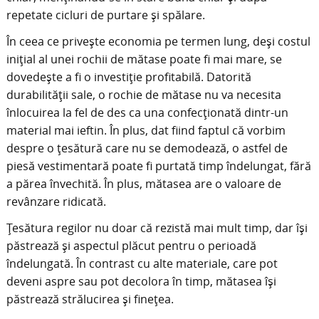
repetate cicluri de purtare și spălare.
În ceea ce privește economia pe termen lung, deși costul
inițial al unei rochii de mătase poate fi mai mare, se
dovedește a fi o investiție profitabilă. Datorită
durabilității sale, o rochie de mătase nu va necesita
înlocuirea la fel de des ca una confecționată dintr-un
material mai ieftin. În plus, dat fiind faptul că vorbim
despre o țesătură care nu se demodează, o astfel de
piesă vestimentară poate fi purtată timp îndelungat, fără
a părea învechită. În plus, mătasea are o valoare de
revânzare ridicată.
Țesătura regilor nu doar că rezistă mai mult timp, dar își
păstrează și aspectul plăcut pentru o perioadă
îndelungată. În contrast cu alte materiale, care pot
deveni aspre sau pot decolora în timp, mătasea își
păstrează strălucirea și finețea.