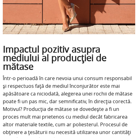
Impactul pozitiv asupra
mediului al producției de
mătase
Într-o perioadă în care nevoia unui consum responsabil
și respectuos față de mediul înconjurător este mai
apăsătoare ca niciodată, alegerea unei rochii de mătase
poate fi un pas mic, dar semnificativ, în direcția corectă.
Motivul? Producția de mătase se dovedește a fi un
proces mult mai prietenos cu mediul decât fabricarea
altor materiale textile, cum ar poliesterul. Procesul de
obținere a țesăturii nu necesită utilizarea unor cantități