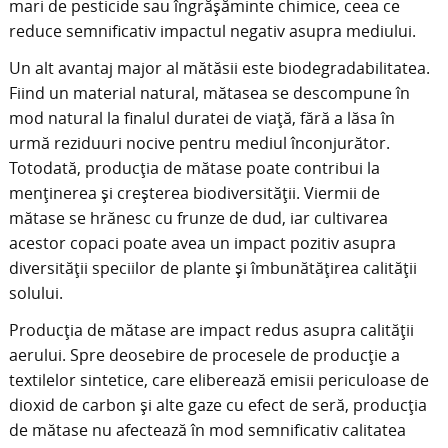
mari de pesticide sau îngrășăminte chimice, ceea ce
reduce semnificativ impactul negativ asupra mediului.
Un alt avantaj major al mătăsii este biodegradabilitatea.
Fiind un material natural, mătasea se descompune în
mod natural la finalul duratei de viață, fără a lăsa în
urmă reziduuri nocive pentru mediul înconjurător.
Totodată, producția de mătase poate contribui la
menținerea și creșterea biodiversității. Viermii de
mătase se hrănesc cu frunze de dud, iar cultivarea
acestor copaci poate avea un impact pozitiv asupra
diversității speciilor de plante și îmbunătățirea calității
solului.
Producția de mătase are impact redus asupra calității
aerului. Spre deosebire de procesele de producție a
textilelor sintetice, care eliberează emisii periculoase de
dioxid de carbon și alte gaze cu efect de seră, producția
de mătase nu afectează în mod semnificativ calitatea