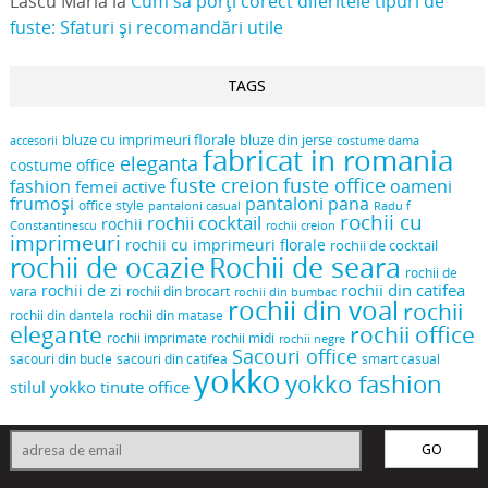
Lascu Maria
la
Cum să porți corect diferitele tipuri de
fuste: Sfaturi și recomandări utile
TAGS
bluze cu imprimeuri florale
bluze din jerse
accesorii
costume dama
fabricat in romania
eleganta
costume office
fuste creion
fuste office
oameni
fashion
femei active
frumoși
pantaloni pana
office style
pantaloni casual
Radu f
rochii cu
rochii cocktail
rochii
Constantinescu
rochii creion
imprimeuri
rochii cu imprimeuri florale
rochii de cocktail
rochii de ocazie
Rochii de seara
rochii de
rochii din catifea
rochii de zi
vara
rochii din brocart
rochii din bumbac
rochii din voal
rochii
rochii din dantela
rochii din matase
elegante
rochii office
rochii midi
rochii imprimate
rochii negre
Sacouri office
sacouri din bucle
sacouri din catifea
smart casual
yokko
yokko fashion
stilul yokko
tinute office