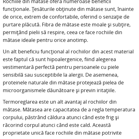
Rochiile din mătase oferă numeroase beneficii
funcționale. Țesăturile obținute din mătase sunt, înainte
de orice, extrem de confortabile, oferind o senzație de
purtare plăcută. Fibra de mătase este moale și subțire,
permițând pielii să respire, ceea ce face rochiile din
mătase ideale pentru orice anotimp.
Un alt beneficiu funcțional al rochiilor din acest material
este faptul că sunt hipoalergenice, fiind alegerea
vestimentară perfectă pentru persoanele cu piele
sensibilă sau susceptibile la alergii. De asemenea,
proteinele naturale din mătase protejează pielea de
microorganismele dăunătoare și previn iritațiile.
Termoreglarea este un alt avantaj al rochiilor din
mătase. Mătasea are capacitatea de a regla temperatura
corpului, păstrând căldura atunci când este frig și
răcorind corpul atunci când este cald. Această
proprietate unică face rochiile din mătase potrivite