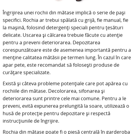
Îngrijirea unei rochii din mătase implică o serie de pași
specifici. Rochia ar trebui spălată cu grijă, fie manual, fie
la mașină, folosind detergenți speciali pentru țesături
delicate. Uscarea și călcarea trebuie făcute cu atenție
pentru a preveni deteriorarea. Depozitarea
corespunzătoare este de asemenea importantă pentru a
menține calitatea mătăsii pe termen lung. În cazul în care
apar pete, este recomandat să folosești produse de
curățare specializate.
Există și câteva probleme potențiale care pot apărea cu
rochiile din mătase. Decolorarea, sifonarea și
deteriorarea sunt printre cele mai comune. Pentru a le
preveni, evită expunerea prelungită la soare, utilizează o
husă de protecție pentru depozitare și respectă
instrucțiunile de îngrijire.
Rochia din mătase poate fi o piesă centrală în garderoba