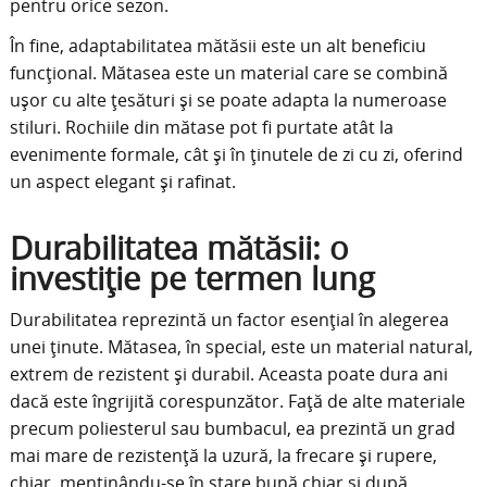
pentru orice sezon.
În fine, adaptabilitatea mătăsii este un alt beneficiu
funcțional. Mătasea este un material care se combină
ușor cu alte țesături și se poate adapta la numeroase
stiluri. Rochiile din mătase pot fi purtate atât la
evenimente formale, cât și în ținutele de zi cu zi, oferind
un aspect elegant și rafinat.
Durabilitatea mătăsii: o
investiție pe termen lung
Durabilitatea reprezintă un factor esențial în alegerea
unei ținute. Mătasea, în special, este un material natural,
extrem de rezistent și durabil. Aceasta poate dura ani
dacă este îngrijită corespunzător. Față de alte materiale
precum poliesterul sau bumbacul, ea prezintă un grad
mai mare de rezistență la uzură, la frecare și rupere,
chiar, menținându-se în stare bună chiar și după