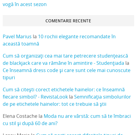
vogă în acest sezon
COMENTARII RECENTE
Pavel Marius
la
10 rochii elegante recomandate în
această toamnă
Cum să organizați cea mai tare petrecere studențească
de blackjack care va rămâne în amintire - Studențiada
la
Ce înseamnă dress code și care sunt cele mai cunoscute
tipuri
Cum să citești corect etichetele hainelor: ce înseamnă
fiecare simbol? - RevistaLook
la
Semnificația simbolurilor
de pe etichetele hainelor: tot ce trebuie să știi
Elena Costache
la
Moda nu are vârstă: cum să te îmbraci
cu stil și după 60 de ani?