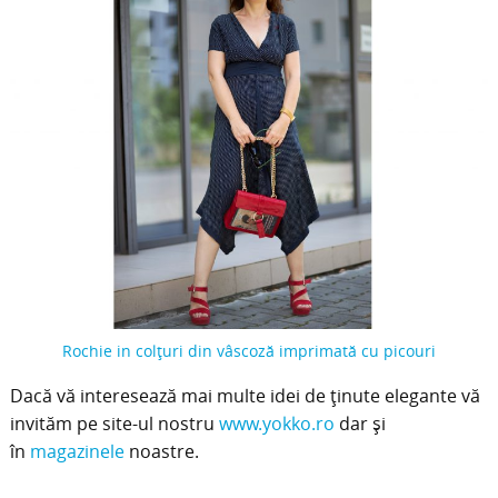
Rochie in colțuri din vâscoză imprimată cu picouri
Dacă vă interesează mai multe idei de ținute elegante vă
invităm pe site-ul nostru
www.yokko.ro
dar și
în
magazinele
noastre.