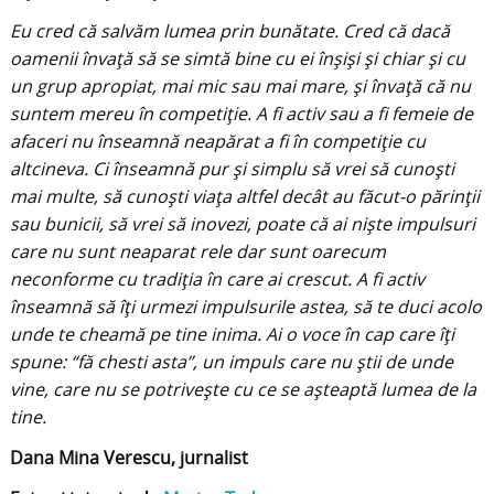
Eu cred că salvăm lumea prin bunătate. Cred că dacă
oamenii învață să se simtă bine cu ei înșiși și chiar și cu
un grup apropiat, mai mic sau mai mare, și învață că nu
suntem mereu în competiție. A fi activ sau a fi femeie de
afaceri nu înseamnă neapărat a fi în competiție cu
altcineva. Ci înseamnă pur și simplu să vrei să cunoști
mai multe, să cunoști viața altfel decât au făcut-o părinții
sau bunicii, să vrei să inovezi, poate că ai niște impulsuri
care nu sunt neaparat rele dar sunt oarecum
neconforme cu tradiția în care ai crescut. A fi activ
înseamnă să îți urmezi impulsurile astea, să te duci acolo
unde te cheamă pe tine inima. Ai o voce în cap care îți
spune: “fă chesti asta”, un impuls care nu știi de unde
vine, care nu se potrivește cu ce se așteaptă lumea de la
tine.
Dana Mina Verescu, jurnalist