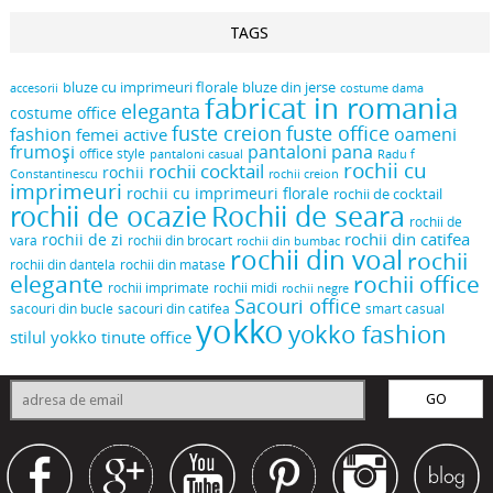
TAGS
bluze cu imprimeuri florale
bluze din jerse
accesorii
costume dama
fabricat in romania
eleganta
costume office
fuste creion
fuste office
oameni
fashion
femei active
frumoși
pantaloni pana
office style
pantaloni casual
Radu f
rochii cu
rochii cocktail
rochii
Constantinescu
rochii creion
imprimeuri
rochii cu imprimeuri florale
rochii de cocktail
rochii de ocazie
Rochii de seara
rochii de
rochii din catifea
rochii de zi
vara
rochii din brocart
rochii din bumbac
rochii din voal
rochii
rochii din dantela
rochii din matase
elegante
rochii office
rochii midi
rochii imprimate
rochii negre
Sacouri office
sacouri din bucle
sacouri din catifea
smart casual
yokko
yokko fashion
stilul yokko
tinute office