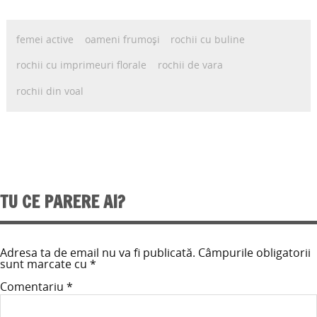
femei active
oameni frumoși
rochii cu buline
rochii cu imprimeuri florale
rochii de vara
rochii din voal
TU CE PARERE AI?
Adresa ta de email nu va fi publicată.
Câmpurile obligatorii
sunt marcate cu
*
Comentariu
*