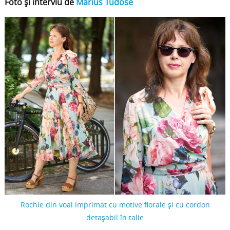
Foto și interviu de
Marius Tudose
Rochie din voal imprimat cu motive florale și cu cordon
detașabil în talie