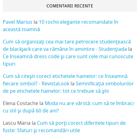
COMENTARII RECENTE
Pavel Marius
la
10 rochii elegante recomandate în
această toamnă
Cum să organizați cea mai tare petrecere studențească
de blackjack care va rămâne în amintire - Studențiada
la
Ce înseamnă dress code și care sunt cele mai cunoscute
tipuri
Cum să citești corect etichetele hainelor: ce înseamnă
fiecare simbol? - RevistaLook
la
Semnificația simbolurilor
de pe etichetele hainelor: tot ce trebuie să știi
Elena Costache
la
Moda nu are vârstă: cum să te îmbraci
cu stil și după 60 de ani?
Lascu Maria
la
Cum să porți corect diferitele tipuri de
fuste: Sfaturi și recomandări utile