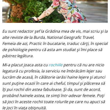
Eu sunt redactor șef la Grădina mea de vis, mai scriu și la
alte reviste de la Burda, National Geografic Travel,
Femeia de azi, Practic în bucatarie, traduc cărți, în special
de pshiologie pentru că asta am studiat și îmi place să
păstrez legătura.
Mi-a placut joaca asta cu
rochiile
pentru că nu are nicio
legatură cu profesia, la serviciu ne îmbrăcăm lejer sau
lucrăm de acasă, în călătorie iarăsi haine lejere și atunci
sunt puține ocazii în care ai cheful, timpul și plăcerea să
îți pui rochii din astea fabuloase. Și da, sunt de acord,
probând hainele astea, te simți într-adevar femeie. Poți
să joci în aceste rochii toate rolurile pe care nu apuci să
le joci în viața obișnuită.