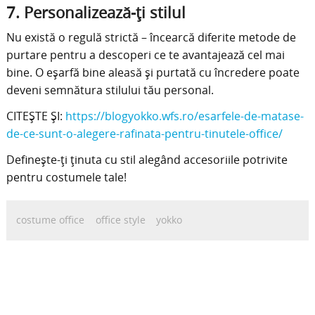
7. Personalizează-ți stilul
Nu există o regulă strictă – încearcă diferite metode de
purtare pentru a descoperi ce te avantajează cel mai
bine. O eșarfă bine aleasă și purtată cu încredere poate
deveni semnătura stilului tău personal.
CITEȘTE ȘI:
https://blogyokko.wfs.ro/esarfele-de-matase-
de-ce-sunt-o-alegere-rafinata-pentru-tinutele-office/
Definește-ți ținuta cu stil alegând accesoriile potrivite
pentru costumele tale!
costume office
office style
yokko