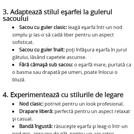
3. Adaptează stilul eșarfei la gulerul
sacoului
Sacou cu guler clasic:
leagă eșarfa într-un nod
simplu și las-o să cadă liber pentru un aspect
sofisticat.
Sacou cu guler înalt:
poți înfășura eșarfa în jurul
gâtului, lăsând capetele ascunse.
Fără cămașă sub sacou:
o eșarfă mare, purtată ca
o basma sau drapată pe umeri, poate înlocui o
bluză.
4. Experimentează cu stilurile de legare
Nod clasic:
potrivit pentru un look profesional.
Drapare liberă:
perfectă pentru un aspect relaxat
și casual.
Bandă îngustă:
răsucește eșarfa și leag-o într-un
nod mic, aproape de gât, pentru un aer retro.