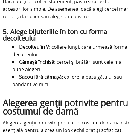
Dacă porți un colier statement, păstrează restul
accesoriilor simple. De asemenea, dacă alegi cercei mari,
renunță la colier sau alege unul discret.
5.
Alege bijuteriile în ton cu forma
decolteului
Decolteu în V:
coliere lungi, care urmează forma
decolteului.
Cămașă închisă:
cercei și brățări sunt cele mai
bune alegeri.
Sacou fără cămașă:
coliere la baza gâtului sau
pandantive mici.
Alegerea genții potrivite pentru
costumul de damă
Alegerea genții potrivite pentru un costum de damă este
esențială pentru a crea un look echilibrat și sofisticat.