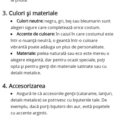
la ținută.
3.
Culori și materiale
Culori neutre:
negru, gri, bej sau bleumarin sunt
alegeri sigure care completează orice costum.
Accente de culoare:
în cazul în care costumul este
într-o nuanță neutră, o geantă într-o culoare
vibrantă poate adăuga un plus de personalitate.
Materiale:
pielea naturală sau eco este mereu o
alegere elegantă, dar pentru ocazii speciale, poți
opta și pentru genți din materiale satinate sau cu
detalii metalice.
4.
Accesorizarea
Asigură-te că accesoriile genții (catarame, lanțuri,
detalii metalice) se potrivesc cu bijuteriile tale. De
exemplu, dacă porți bijuterii din aur, evită poșetele
cu accente argintii.