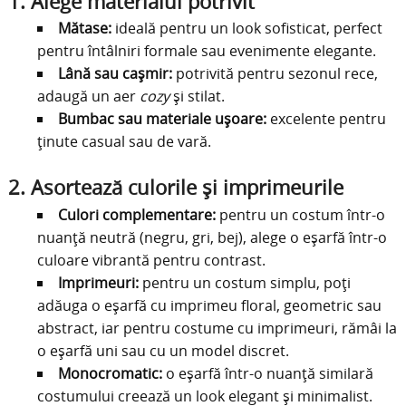
1. Alege materialul potrivit
Mătase:
ideală pentru un look sofisticat, perfect
pentru întâlniri formale sau evenimente elegante.
Lână sau cașmir:
potrivită pentru sezonul rece,
adaugă un aer
cozy
și stilat.
Bumbac sau materiale ușoare:
excelente pentru
ținute casual sau de vară.
2. Asortează culorile și imprimeurile
Culori complementare:
pentru un costum într-o
nuanță neutră (negru, gri, bej), alege o eșarfă într-o
culoare vibrantă pentru contrast.
Imprimeuri:
pentru un costum simplu, poți
adăuga o eșarfă cu imprimeu floral, geometric sau
abstract, iar pentru costume cu imprimeuri, rămâi la
o eșarfă uni sau cu un model discret.
Monocromatic:
o eșarfă într-o nuanță similară
costumului creează un look elegant și minimalist.