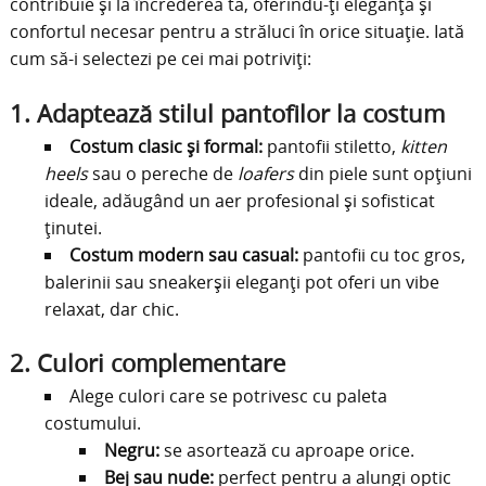
contribuie și la încrederea ta, oferindu-ți eleganța și
confortul necesar pentru a străluci în orice situație. Iată
cum să-i selectezi pe cei mai potriviți:
1.
Adaptează stilul pantofilor la costum
Costum clasic și formal:
pantofii stiletto,
kitten
heels
sau o pereche de
loafers
din piele sunt opțiuni
ideale, adăugând un aer profesional și sofisticat
ținutei.
Costum modern sau casual:
pantofii cu toc gros,
balerinii sau sneakerșii eleganți pot oferi un vibe
relaxat, dar chic.
2.
Culori complementare
Alege culori care se potrivesc cu paleta
costumului.
Negru:
se asortează cu aproape orice.
Bej sau nude:
perfect pentru a alungi optic