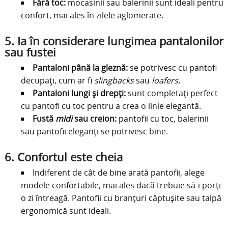
Fără toc:
mocasinii sau balerinii sunt ideali pentru
confort, mai ales în zilele aglomerate.
5.
Ia în considerare lungimea pantalonilor
sau fustei
Pantaloni până la gleznă:
se potrivesc cu pantofi
decupați, cum ar fi
slingbacks
sau
loafers.
Pantaloni lungi și drepți:
sunt completați perfect
cu pantofi cu toc pentru a crea o linie elegantă.
Fustă
midi
sau creion:
pantofii cu toc, balerinii
sau pantofii eleganți se potrivesc bine.
6.
Confortul este cheia
Indiferent de cât de bine arată pantofii, alege
modele confortabile, mai ales dacă trebuie să-i porți
o zi întreagă. Pantofii cu branțuri căptușite sau talpă
ergonomică sunt ideali.