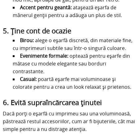
Accent pentru geantă:
atașează eșarfa de
mânerul genții pentru a adăuga un plus de stil.
5. Ține cont de ocazie
Birou:
alege o eșarfă discretă, din materiale fine,
cu imprimeuri subtile sau într-o singură culoare.
Evenimente formale:
optează pentru eșarfe din
mătase cu modele elegante sau borduri
contrastante.
Casual:
poartă eșarfe mai voluminoase și
colorate pentru a crea un look relaxat și prietenos.
6. Evită supraîncărcarea ținutei
Dacă porți o eșarfă cu imprimeu sau una voluminoasă,
păstrează restul accesoriilor, cum ar fi bijuteriile, cât mai
simple pentru a nu distrage atenția.