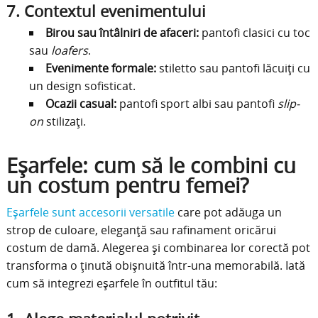
7.
Contextul evenimentului
Birou sau întâlniri de afaceri:
pantofi clasici cu toc
sau
loafers
.
Evenimente formale:
stiletto sau pantofi lăcuiți cu
un design sofisticat.
Ocazii casual:
pantofi sport albi sau pantofi
slip-
on
stilizați.
Eșarfele: cum să le combini cu
un costum pentru femei?
Eșarfele sunt accesorii versatile
care pot adăuga un
strop de culoare, eleganță sau rafinament oricărui
costum de damă. Alegerea și combinarea lor corectă pot
transforma o ținută obișnuită într-una memorabilă. Iată
cum să integrezi eșarfele în outfitul tău: