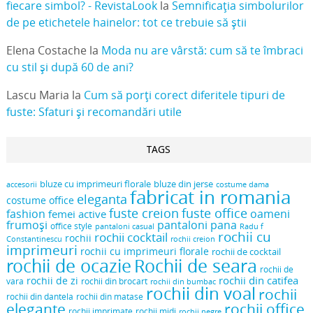
fiecare simbol? - RevistaLook
la
Semnificația simbolurilor
de pe etichetele hainelor: tot ce trebuie să știi
Elena Costache
la
Moda nu are vârstă: cum să te îmbraci
cu stil și după 60 de ani?
Lascu Maria
la
Cum să porți corect diferitele tipuri de
fuste: Sfaturi și recomandări utile
TAGS
bluze cu imprimeuri florale
bluze din jerse
accesorii
costume dama
fabricat in romania
eleganta
costume office
fuste creion
fuste office
oameni
fashion
femei active
frumoși
pantaloni pana
office style
pantaloni casual
Radu f
rochii cu
rochii cocktail
rochii
Constantinescu
rochii creion
imprimeuri
rochii cu imprimeuri florale
rochii de cocktail
rochii de ocazie
Rochii de seara
rochii de
rochii din catifea
rochii de zi
vara
rochii din brocart
rochii din bumbac
rochii din voal
rochii
rochii din dantela
rochii din matase
elegante
rochii office
rochii midi
rochii imprimate
rochii negre