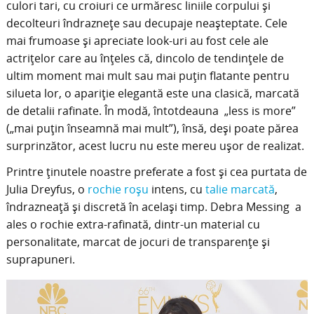
culori tari, cu croiuri ce urmăresc liniile corpului şi
decolteuri îndrazneţe sau decupaje neaşteptate. Cele
mai frumoase şi apreciate look-uri au fost cele ale
actriţelor care au înţeles că, dincolo de tendinţele de
ultim moment mai mult sau mai puţin flatante pentru
silueta lor, o apariţie elegantă este una clasică, marcată
de detalii rafinate. În modă, întotdeauna „less is more”
(„mai puţin înseamnă mai mult”), însă, deşi poate părea
surprinzător, acest lucru nu este mereu uşor de realizat.
Printre ţinutele noastre preferate a fost şi cea purtata de
Julia Dreyfus, o
rochie roşu
intens, cu
talie marcată
,
îndrazneaţă şi discretă în acelaşi timp. Debra Messing a
ales o rochie extra-rafinată, dintr-un material cu
personalitate, marcat de jocuri de transparenţe şi
suprapuneri.