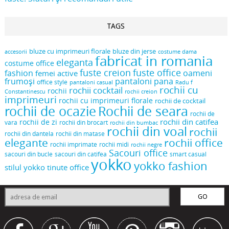
TAGS
bluze cu imprimeuri florale
bluze din jerse
accesorii
costume dama
fabricat in romania
eleganta
costume office
fuste creion
fuste office
oameni
fashion
femei active
frumoși
pantaloni pana
office style
pantaloni casual
Radu f
rochii cu
rochii cocktail
rochii
Constantinescu
rochii creion
imprimeuri
rochii cu imprimeuri florale
rochii de cocktail
rochii de ocazie
Rochii de seara
rochii de
rochii din catifea
rochii de zi
vara
rochii din brocart
rochii din bumbac
rochii din voal
rochii
rochii din dantela
rochii din matase
elegante
rochii office
rochii midi
rochii imprimate
rochii negre
Sacouri office
sacouri din bucle
sacouri din catifea
smart casual
yokko
yokko fashion
stilul yokko
tinute office