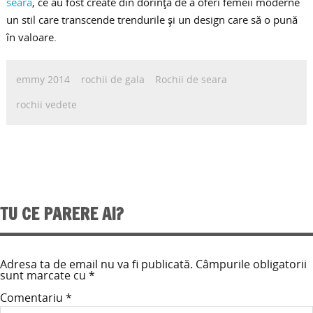
seară
, ce au fost create din dorinţa de a oferi femeii moderne
un stil care transcende trendurile şi un design care să o pună
în valoare.
emmy 2014
rochii de gala
Rochii de seara
rochii vedete
TU CE PARERE AI?
Adresa ta de email nu va fi publicată.
Câmpurile obligatorii
sunt marcate cu
*
Comentariu
*