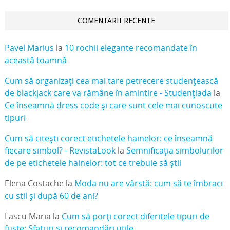
COMENTARII RECENTE
Pavel Marius
la
10 rochii elegante recomandate în
această toamnă
Cum să organizați cea mai tare petrecere studențească
de blackjack care va rămâne în amintire - Studențiada
la
Ce înseamnă dress code și care sunt cele mai cunoscute
tipuri
Cum să citești corect etichetele hainelor: ce înseamnă
fiecare simbol? - RevistaLook
la
Semnificația simbolurilor
de pe etichetele hainelor: tot ce trebuie să știi
Elena Costache
la
Moda nu are vârstă: cum să te îmbraci
cu stil și după 60 de ani?
Lascu Maria
la
Cum să porți corect diferitele tipuri de
fuste: Sfaturi și recomandări utile