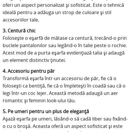
oferi un aspect personalizat și sofisticat. Este o tehnică
ideală pentru a adăuga un strop de culoare și stil
accesoriilor tale.
​
3. Centură chic
Folosește o eșarfă de mătase ca centură, trecând-o prin
buclele pantalonilor sau legând-o în talie peste o rochie.
Acest mod de a purta eșarfa evidențiază talia și adaugă
un element distinctiv ținutei.
4. Accesoriu pentru păr
Transformă eșarfa într-un accesoriu de păr, fie că o
folosești ca bentiță, fie că o împletești în coadă sau că o
legi într-un coc lejer. Această metodă adaugă un aer
romantic și feminin look-ului tău.
​
5. Pe umeri pentru un plus de eleganță
Așază eșarfa pe umeri, lăsând-o să cadă liber sau fixând-
o cu o broșă. Aceasta oferă un aspect sofisticat și este