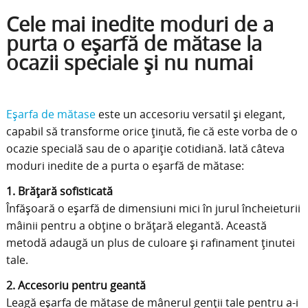
Cele mai inedite moduri de a
purta o eșarfă de mătase la
ocazii speciale și nu numai
Eșarfa de mătase
este un accesoriu versatil și elegant,
capabil să transforme orice ținută, fie că este vorba de o
ocazie specială sau de o apariție cotidiană.
Iată câteva
moduri inedite de a purta o eșarfă de mătase:​
1. Brățară sofisticată
Înfășoară o eșarfă de dimensiuni mici în jurul încheieturii
mâinii pentru a obține o brățară elegantă. Această
metodă adaugă un plus de culoare și rafinament ținutei
tale.
2. Accesoriu pentru geantă
Leagă eșarfa de mătase de mânerul genții tale pentru a-i