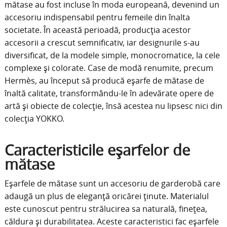
mătase au fost incluse în moda europeană, devenind un
accesoriu indispensabil pentru femeile din înalta
societate. În această perioadă, producția acestor
accesorii a crescut semnificativ, iar designurile s-au
diversificat, de la modele simple, monocromatice, la cele
complexe și colorate.
Case de modă renumite, precum
Hermès, au început să producă eșarfe de mătase de
înaltă calitate, transformându-le în adevărate opere de
artă și obiecte de colecție, însă acestea nu lipsesc nici din
colecția YOKKO.
Caracteristicile eșarfelor de
mătase
Eșarfele de mătase sunt un accesoriu de garderobă care
adaugă un plus de eleganță oricărei ținute. Materialul
este cunoscut pentru strălucirea sa naturală, finețea,
căldura și durabilitatea. Aceste caracteristici fac eșarfele