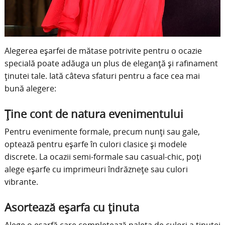
Alegerea eșarfei de mătase potrivite pentru o ocazie
specială poate adăuga un plus de eleganță și rafinament
ținutei tale.
Iată câteva sfaturi pentru a face cea mai
bună alegere:​
Ține cont de natura evenimentului
Pentru evenimente formale, precum nunți sau gale,
optează pentru eșarfe în culori clasice și modele
discrete.
La ocazii semi-formale sau casual-chic, poți
alege eșarfe cu imprimeuri îndrăznețe sau culori
vibrante.
Asortează eșarfa cu ținuta