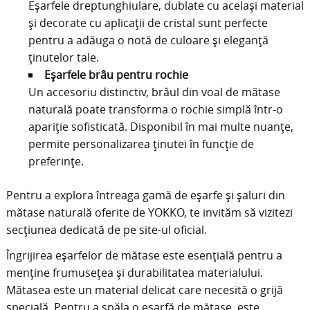
Eșarfele dreptunghiulare, dublate cu același material
și decorate cu aplicații de cristal sunt perfecte
pentru a adăuga o notă de culoare și eleganță
ținutelor tale.
Eșarfele brâu pentru rochie
Un accesoriu distinctiv, brâul din voal de mătase
naturală poate transforma o rochie simplă într-o
apariție sofisticată. Disponibil în mai multe nuanțe,
permite personalizarea ținutei în funcție de
preferințe.
Pentru a explora întreaga gamă de eșarfe și șaluri din
mătase naturală oferite de YOKKO, te invităm să vizitezi
secțiunea dedicată de pe site-ul oficial.
Îngrijirea eșarfelor de mătase este esențială pentru a
menține frumusețea și durabilitatea materialului.
Mătasea este un material delicat care necesită o grijă
specială. Pentru a spăla o eșarfă de mătase, este