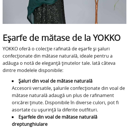
Eșarfe de mătase de la YOKKO
YOKKO oferă o colecție rafinată de eșarfe și șaluri
confecționate din mătase naturală, ideale pentru a
adăuga o notă de eleganță ținutelor tale.
Iată câteva
dintre modelele disponibile:​
Șaluri din voal de mătase naturală
Accesorii versatile, șalurile confecționate din voal de
mătase naturală adaugă un plus de rafinament
oricărei ținute. Disponibile în diverse culori, pot fi
asortate cu ușurință la diferite outfituri.
Eșarfele din voal de mătase naturală
dreptunghiulare