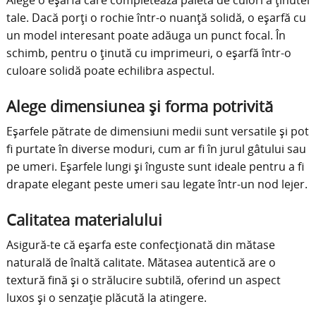
Alege o eșarfă care completează paleta de culori a ținutei
tale.
Dacă porți o rochie într-o nuanță solidă, o eșarfă cu
un model interesant poate adăuga un punct focal.
În
schimb, pentru o ținută cu imprimeuri, o eșarfă într-o
culoare solidă poate echilibra aspectul.
Alege dimensiunea și forma potrivită
Eșarfele pătrate de dimensiuni medii sunt versatile și pot
fi purtate în diverse moduri, cum ar fi în jurul gâtului sau
pe umeri.
Eșarfele lungi și înguste sunt ideale pentru a fi
drapate elegant peste umeri sau legate într-un nod lejer.
Calitatea materialului
Asigură-te că eșarfa este confecționată din mătase
naturală de înaltă calitate.
Mătasea autentică are o
textură fină și o strălucire subtilă, oferind un aspect
luxos și o senzație plăcută la atingere.