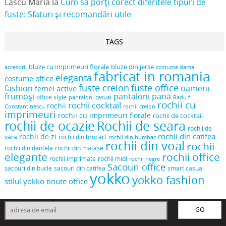
Lascu Maria
la
Cum să porți corect diferitele tipuri de
fuste: Sfaturi și recomandări utile
TAGS
bluze cu imprimeuri florale
bluze din jerse
accesorii
costume dama
fabricat in romania
eleganta
costume office
fuste creion
fuste office
oameni
fashion
femei active
frumoși
pantaloni pana
office style
pantaloni casual
Radu f
rochii cu
rochii cocktail
rochii
Constantinescu
rochii creion
imprimeuri
rochii cu imprimeuri florale
rochii de cocktail
rochii de ocazie
Rochii de seara
rochii de
rochii din catifea
rochii de zi
vara
rochii din brocart
rochii din bumbac
rochii din voal
rochii
rochii din dantela
rochii din matase
elegante
rochii office
rochii midi
rochii imprimate
rochii negre
Sacouri office
sacouri din bucle
sacouri din catifea
smart casual
yokko
yokko fashion
stilul yokko
tinute office