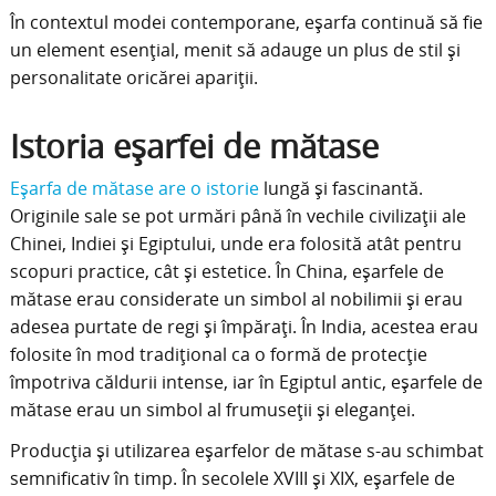
În contextul modei contemporane, eșarfa continuă să fie
un element esențial, menit să adauge un plus de stil și
personalitate oricărei apariții.
Istoria eșarfei de mătase
Eșarfa de mătase are o istorie
lungă și fascinantă.
Originile sale se pot urmări până în vechile civilizații ale
Chinei, Indiei și Egiptului, unde era folosită atât pentru
scopuri practice, cât și estetice. În China, eșarfele de
mătase erau considerate un simbol al nobilimii și erau
adesea purtate de regi și împărați. În India, acestea erau
folosite în mod tradițional ca o formă de protecție
împotriva căldurii intense, iar în Egiptul antic, eșarfele de
mătase erau un simbol al frumuseții și eleganței.
Producția și utilizarea eșarfelor de mătase s-au schimbat
semnificativ în timp. În secolele XVIII și XIX, eșarfele de