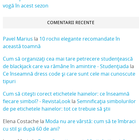
vogă în acest sezon
COMENTARII RECENTE
Pavel Marius
la
10 rochii elegante recomandate în
această toamnă
Cum să organizați cea mai tare petrecere studențească
de blackjack care va rămâne în amintire - Studențiada
la
Ce înseamnă dress code și care sunt cele mai cunoscute
tipuri
Cum să citești corect etichetele hainelor: ce înseamnă
fiecare simbol? - RevistaLook
la
Semnificația simbolurilor
de pe etichetele hainelor: tot ce trebuie să știi
Elena Costache
la
Moda nu are vârstă: cum să te îmbraci
cu stil și după 60 de ani?