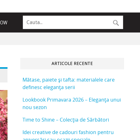
NOW
ARTICOLE RECENTE
Mătase, paiete și tafta: materialele care
definesc eleganța serii
Lookbook Primavara 2026 – Eleganța unui
nou sezon
Time to Shine – Colecția de Sărbători
Idei creative de cadouri fashion pentru
aniversări sau ocazii speciale