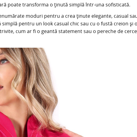
ară poate transforma o ținută simplă într-una sofisticată.
enumărate moduri pentru a crea ținute elegante, casual sa
ză simplă pentru un look casual chic sau cu o fustă creion și 
trivite, cum ar fi o geantă statement sau o pereche de cerce