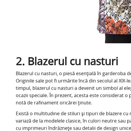
2. Blazerul cu nasturi
Blazerul cu nasturi, o piesă esențială în garderoba de
Originile sale pot fi urmărite încă din secolul al XI
timpul, blazerul cu nasturi a devenit un simbol al eleg
ocazii speciale. În prezent, acesta este considerat o 
notă de rafinament oricărei ținute.
Există o multitudine de stiluri și tipuri de blazere
variază de la modelele clasice, în culori neutre sau 
cu imprimeuri îndrăznețe sau detalii de design unice. F