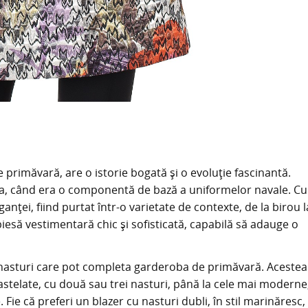
 primăvară, are o istorie bogată și o evoluție fascinantă.
X-lea, când era o componentă de bază a uniformelor navale. Cu
anței, fiind purtat într-o varietate de contexte, de la birou l
piesă vestimentară chic și sofisticată, capabilă să adauge o
 cu nasturi care pot completa garderoba de primăvară. Acestea
pastelate, cu două sau trei nasturi, până la cele mai moderne
ie că preferi un blazer cu nasturi dubli, în stil marinăresc, 