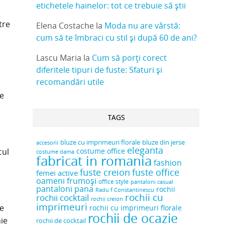
etichetele hainelor: tot ce trebuie să știi
tre
Elena Costache
la
Moda nu are vârstă:
cum să te îmbraci cu stil și după 60 de ani?
Lascu Maria
la
Cum să porți corect
diferitele tipuri de fuste: Sfaturi și
recomandări utile
de
TAGS
bluze cu imprimeuri florale
bluze din jerse
accesorii
eleganta
cul
costume office
costume dama
fabricat in romania
fashion
fuste creion
fuste office
femei active
oameni frumoși
office style
pantaloni casual
pantaloni pana
rochii
Radu f Constantinescu
rochii cu
rochii cocktail
rochii creion
imprimeuri
de
rochii cu imprimeuri florale
rochii de ocazie
hie
rochii de cocktail