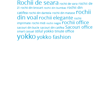
Rochii de seara
rochii de
rochii de vara
rochii din
zi
rochii din brocart
rochii din bumbac
rochii
catifea
rochii din dantela
rochii din matase
din voal
rochii elegante
rochii
rochii office
rochii midi
imprimate
rochii negre
Sacouri office
sacouri din bucle
sacouri din catifea
stilul yokko
tinute office
smart casual
yokko
yokko fashion