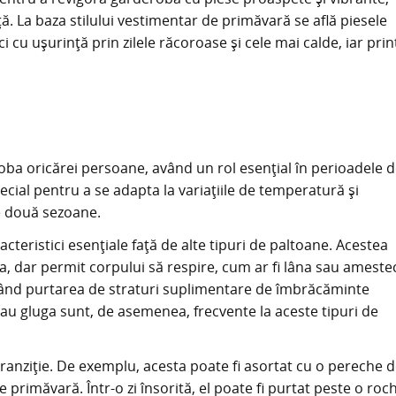
ață. La baza stilului vestimentar de primăvară se află piesele
ci cu ușurință prin zilele răcoroase și cele mai calde, iar prin
roba oricărei persoane, având un rol esențial în perioadele 
ial pentru a se adapta la variațiile de temperatură și
re două sezoane.
acteristici esențiale față de alte tipuri de paltoane. Acestea
, dar permit corpului să respire, cum ar fi lâna sau ameste
mițând purtarea de straturi suplimentare de îmbrăcăminte
u gluga sunt, de asemenea, frecvente la aceste tipuri de
anziție. De exemplu, acesta poate fi asortat cu o pereche 
 primăvară. Într-o zi însorită, el poate fi purtat peste o roc