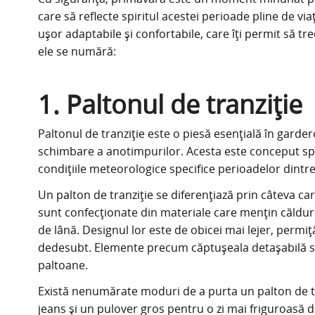
care să reflecte spiritul acestei perioade pline de vi
ușor adaptabile și confortabile, care îți permit să tre
ele se numără:
1. Paltonul de tranziție
Paltonul de tranziție este o piesă esențială în garde
schimbare a anotimpurilor. Acesta este conceput spec
condițiile meteorologice specifice perioadelor dint
Un palton de tranziție se diferențiază prin câteva car
sunt confecționate din materiale care mențin căldura
de lână. Designul lor este de obicei mai lejer, per
dedesubt. Elemente precum căptușeala detașabilă sa
paltoane.
Există nenumărate moduri de a purta un palton de tr
jeans și un pulover gros pentru o zi mai friguroasă de