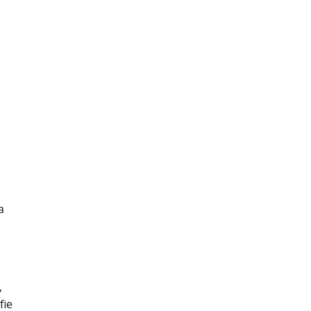
a
,
fie