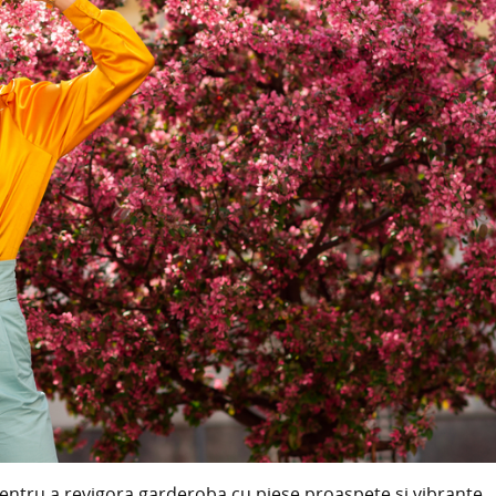
tru a revigora garderoba cu piese proaspete și vibrante,