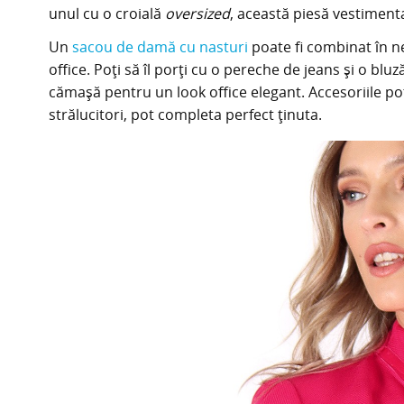
unul cu o croială
oversized
, această piesă vestiment
Un
sacou de damă cu nasturi
poate fi combinat în n
office. Poți să îl porți cu o pereche de jeans și o blu
cămașă pentru un look office elegant. Accesoriile po
strălucitori, pot completa perfect ținuta.