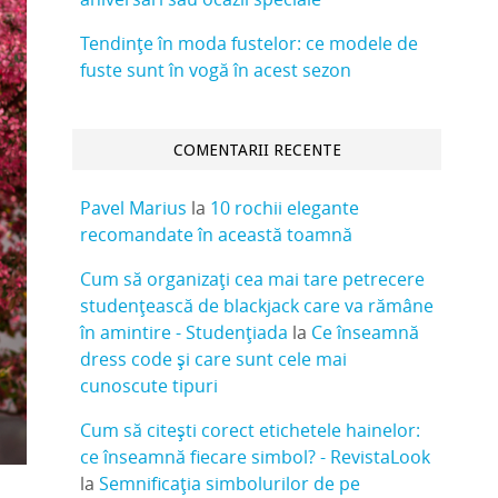
Tendințe în moda fustelor: ce modele de
fuste sunt în vogă în acest sezon
COMENTARII RECENTE
Pavel Marius
la
10 rochii elegante
recomandate în această toamnă
Cum să organizați cea mai tare petrecere
studențească de blackjack care va rămâne
în amintire - Studențiada
la
Ce înseamnă
dress code și care sunt cele mai
cunoscute tipuri
Cum să citești corect etichetele hainelor:
ce înseamnă fiecare simbol? - RevistaLook
la
Semnificația simbolurilor de pe