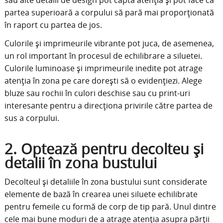
sau alte detalii de design pot capta atenția și pot face ca
partea superioară a corpului să pară mai proporționată
în raport cu partea de jos.
Culorile și imprimeurile vibrante pot juca, de asemenea,
un rol important în procesul de echilibrare a siluetei.
Culorile luminoase și imprimeurile inedite pot atrage
atenția în zona pe care dorești să o evidențiezi. Alege
bluze sau rochii în culori deschise sau cu print-uri
interesante pentru a direcționa privirile către partea de
sus a corpului.
2. Optează pentru decolteu și
detalii în zona bustului
Decolteul și detaliile în zona bustului sunt considerate
elemente de bază în crearea unei siluete echilibrate
pentru femeile cu formă de corp de tip pară. Unul dintre
cele mai bune moduri de a atrage atenția asupra părții