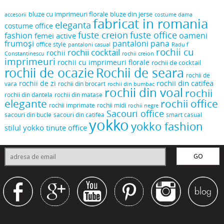
bluze cu imprimeuri florale
bluze din jerse
accesorii
costume dama
fabricat in romania
eleganta
costume office
fuste creion
fuste office
oameni
fashion
femei active
frumoși
pantaloni pana
office style
pantaloni casual
Radu f
rochii cu
rochii cocktail
rochii
Constantinescu
rochii creion
imprimeuri
rochii cu imprimeuri florale
rochii de cocktail
rochii de ocazie
Rochii de seara
rochii de
rochii din catifea
rochii de zi
vara
rochii din brocart
rochii din bumbac
rochii din voal
rochii
rochii din dantela
rochii din matase
elegante
rochii office
rochii midi
rochii imprimate
rochii negre
Sacouri office
sacouri din bucle
sacouri din catifea
smart casual
yokko
yokko fashion
stilul yokko
tinute office