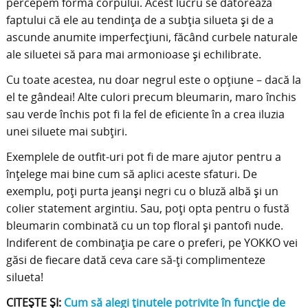
percepem forma corpului. Acest lucru se datorează
faptului că ele au tendința de a subția silueta și de a
ascunde anumite imperfecțiuni, făcând curbele naturale
ale siluetei să para mai armonioase și echilibrate.
Cu toate acestea, nu doar negrul este o opțiune – dacă la
el te gândeai! Alte culori precum bleumarin, maro închis
sau verde închis pot fi la fel de eficiente în a crea iluzia
unei siluete mai subțiri.
Exemplele de outfit-uri pot fi de mare ajutor pentru a
înțelege mai bine cum să aplici aceste sfaturi. De
exemplu, poți purta jeanși negri cu o bluză albă și un
colier statement argintiu. Sau, poți opta pentru o fustă
bleumarin combinată cu un top floral și pantofi nude.
Indiferent de combinația pe care o preferi, pe YOKKO vei
găsi de fiecare dată ceva care să-ți complimenteze
silueta!
CITEȘTE ȘI:
Cum să alegi ținutele potrivite în funcție de