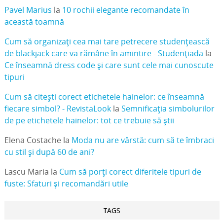
Pavel Marius
la
10 rochii elegante recomandate în
această toamnă
Cum să organizați cea mai tare petrecere studențească
de blackjack care va rămâne în amintire - Studențiada
la
Ce înseamnă dress code și care sunt cele mai cunoscute
tipuri
Cum să citești corect etichetele hainelor: ce înseamnă
fiecare simbol? - RevistaLook
la
Semnificația simbolurilor
de pe etichetele hainelor: tot ce trebuie să știi
Elena Costache
la
Moda nu are vârstă: cum să te îmbraci
cu stil și după 60 de ani?
Lascu Maria
la
Cum să porți corect diferitele tipuri de
fuste: Sfaturi și recomandări utile
TAGS