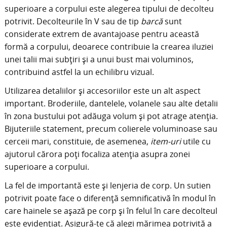
superioare a corpului este alegerea tipului de decolteu
potrivit. Decolteurile în V sau de tip
barcă
sunt
considerate extrem de avantajoase pentru această
formă a corpului, deoarece contribuie la crearea iluziei
unei talii mai subțiri și a unui bust mai voluminos,
contribuind astfel la un echilibru vizual.
Utilizarea detaliilor și accesoriilor este un alt aspect
important. Broderiile, dantelele, volanele sau alte detalii
în zona bustului pot adăuga volum și pot atrage atenția.
Bijuteriile statement, precum colierele voluminoase sau
cerceii mari, constituie, de asemenea,
item-uri
utile cu
ajutorul cărora poți focaliza atenția asupra zonei
superioare a corpului.
La fel de importantă este și lenjeria de corp. Un sutien
potrivit poate face o diferență semnificativă în modul în
care hainele se așază pe corp și în felul în care decolteul
este evidențiat. Asigură-te că alegi mărimea potrivită a