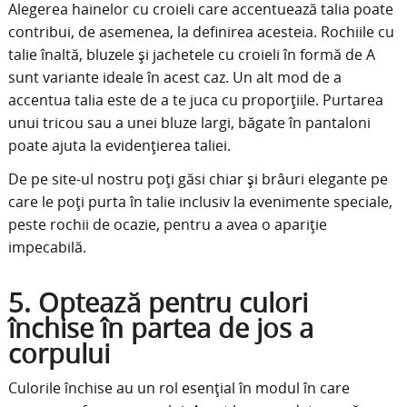
Alegerea hainelor cu croieli care accentuează talia poate
contribui, de asemenea, la definirea acesteia. Rochiile cu
talie înaltă, bluzele și jachetele cu croieli în formă de A
sunt variante ideale în acest caz. Un alt mod de a
accentua talia este de a te juca cu proporțiile. Purtarea
unui tricou sau a unei bluze largi, băgate în pantaloni
poate ajuta la evidențierea taliei.
De pe site-ul nostru poți găsi chiar și brâuri elegante pe
care le poți purta în talie inclusiv la evenimente speciale,
peste rochii de ocazie, pentru a avea o apariție
impecabilă.
5. Optează pentru culori
închise în partea de jos a
corpului
Culorile închise au un rol esențial în modul în care