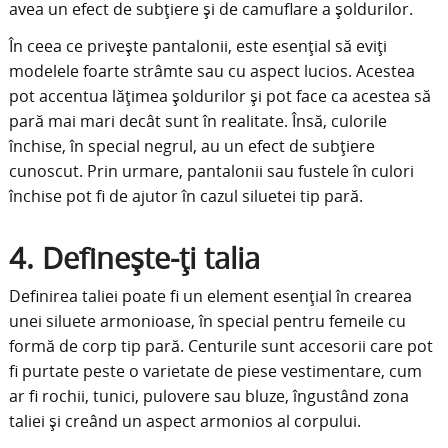
avea un efect de subțiere și de camuflare a șoldurilor.
În ceea ce privește pantalonii, este esențial să eviți
modelele foarte strâmte sau cu aspect lucios. Acestea
pot accentua lățimea șoldurilor și pot face ca acestea să
pară mai mari decât sunt în realitate. Însă, culorile
închise, în special negrul, au un efect de subțiere
cunoscut. Prin urmare, pantalonii sau fustele în culori
închise pot fi de ajutor în cazul siluetei tip pară.
4. Definește-ți talia
Definirea taliei poate fi un element esențial în crearea
unei siluete armonioase, în special pentru femeile cu
formă de corp tip pară. Centurile sunt accesorii care pot
fi purtate peste o varietate de piese vestimentare, cum
ar fi rochii, tunici, pulovere sau bluze, îngustând zona
taliei și creând un aspect armonios al corpului.