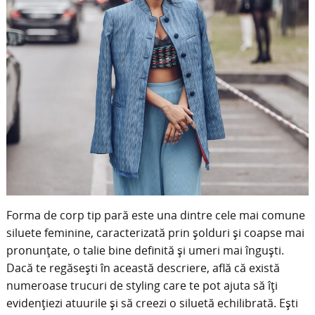
Forma de corp tip pară este una dintre cele mai comune
siluete feminine, caracterizată prin șolduri și coapse mai
pronunțate, o talie bine definită și umeri mai înguști.
Dacă te regăsești în această descriere, află că există
numeroase trucuri de styling care te pot ajuta să îți
evidențiezi atuurile și să creezi o siluetă echilibrată. Ești