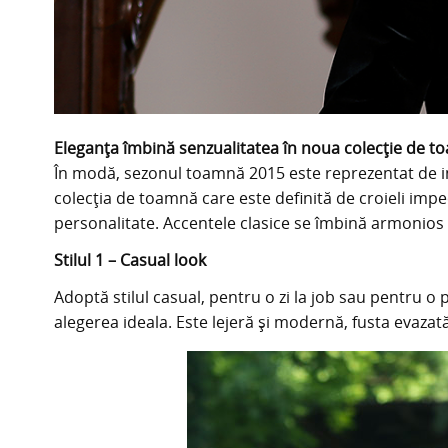
Eleganța îmbină senzualitatea în noua colecție de 
În modă, sezonul toamnă 2015 este reprezentat de in
colecția de toamnă care este definită de croieli impec
personalitate. Accentele clasice se îmbină armonios
Stilul 1 – Casual look
Adoptă stilul casual, pentru o zi la job sau pentru o 
alegerea ideala. Este lejeră și modernă, fusta evazată