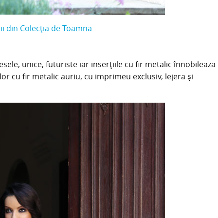
i din Colecția de Toamna
le, unice, futuriste iar inserțiile cu fir metalic înnobileaza
or cu fir metalic auriu, cu imprimeu exclusiv, lejera și