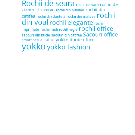
Rochii de seara
rochii de
rochii de vara
rochii din
zi
rochii din brocart
rochii din bumbac
rochii
catifea
rochii din dantela
rochii din matase
din voal
rochii elegante
rochii
rochii office
rochii midi
imprimate
rochii negre
Sacouri office
sacouri din bucle
sacouri din catifea
stilul yokko
tinute office
smart casual
yokko
yokko fashion