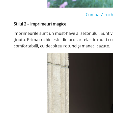
Cumpară rochi
Stilul 2 – Imprimeuri magice
Imprimeurile sunt un must-have al sezonului. Sunt vese
ținuta. Prima rochie este din brocart elastic multi-col
comfortabilă, cu decolteu rotund și maneci cazute.