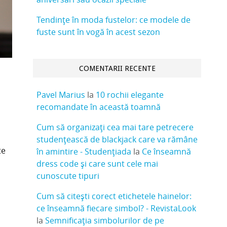
Tendințe în moda fustelor: ce modele de
fuste sunt în vogă în acest sezon
COMENTARII RECENTE
Pavel Marius
la
10 rochii elegante
recomandate în această toamnă
Cum să organizați cea mai tare petrecere
studențească de blackjack care va rămâne
te
în amintire - Studențiada
la
Ce înseamnă
dress code și care sunt cele mai
cunoscute tipuri
Cum să citești corect etichetele hainelor:
ce înseamnă fiecare simbol? - RevistaLook
la
Semnificația simbolurilor de pe