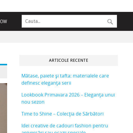
NOW
ARTICOLE RECENTE
Mătase, paiete și tafta: materialele care
definesc eleganța serii
Lookbook Primavara 2026 – Eleganța unui
nou sezon
Time to Shine – Colecția de Sărbători
Idei creative de cadouri fashion pentru
aniversări sau ocazii speciale