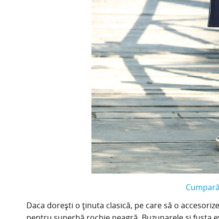
Cumpară 
Daca dorești o ținuta clasică, pe care să o accesorize
pentru superbă rochie neagră. Buzunarele și fusta 