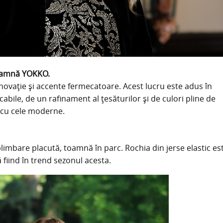
toamnă YOKKO.
ovație și accente fermecatoare. Acest lucru este adus în
abile, de un rafinament al țesăturilor și de culori pline de
 cu cele moderne.
plimbare placută, toamnă în parc. Rochia din jerse elastic es
 fiind în trend sezonul acesta.