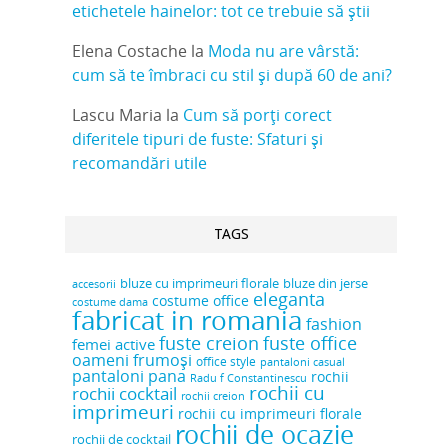
etichetele hainelor: tot ce trebuie să știi
Elena Costache
la
Moda nu are vârstă:
cum să te îmbraci cu stil și după 60 de ani?
Lascu Maria
la
Cum să porți corect
diferitele tipuri de fuste: Sfaturi și
recomandări utile
TAGS
bluze cu imprimeuri florale
bluze din jerse
accesorii
eleganta
costume office
costume dama
fabricat in romania
fashion
fuste creion
fuste office
femei active
oameni frumoși
office style
pantaloni casual
pantaloni pana
rochii
Radu f Constantinescu
rochii cu
rochii cocktail
rochii creion
imprimeuri
rochii cu imprimeuri florale
rochii de ocazie
rochii de cocktail