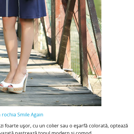
rochia Smile Again
zi foarte ușor, cu un colier sau o eșarfă colorată, optează
evazată pastrează tonul modern și comod.