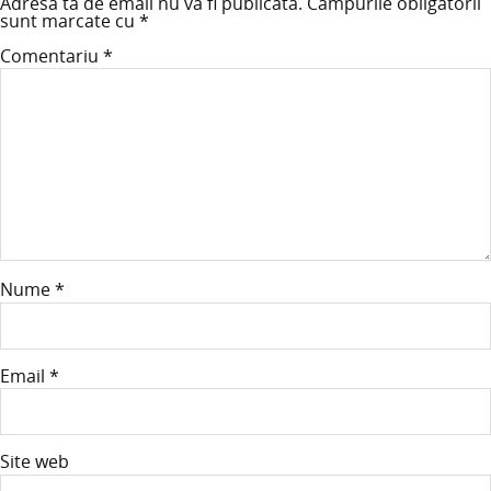
Adresa ta de email nu va fi publicată.
Câmpurile obligatorii
sunt marcate cu
*
Comentariu
*
Nume
*
Email
*
Site web