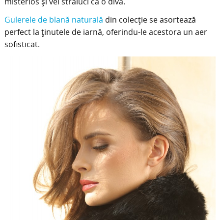
misterios și vei străluci ca o divă.
Gulerele de blană naturală
din colecție se asortează
perfect la ținutele de iarnă, oferindu-le acestora un aer
sofisticat.