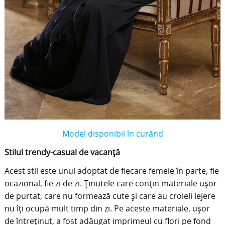
Model disponibil în curând
Stilul trendy-casual de vacanță
Acest stil este unul adoptat de fiecare femeie în parte, fie
ocazional, fie zi de zi. Ținutele care conțin materiale ușor
de purtat, care nu formează cute și care au croieli lejere
nu îți ocupă mult timp din zi. Pe aceste materiale, ușor
de întreținut, a fost adăugat imprimeul cu flori pe fond