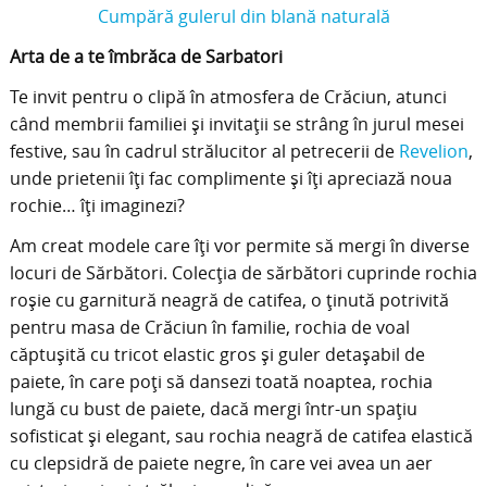
Cumpără gulerul din blană naturală
Arta de a te îmbrăca de Sarbatori
Te invit pentru o clipă în atmosfera de Crăciun, atunci
când membrii familiei și invitații se strâng în jurul mesei
festive, sau în cadrul strălucitor al petrecerii de
Revelion
,
unde prietenii îți fac complimente și îți apreciază noua
rochie… îți imaginezi?
Am creat modele care îți vor permite să mergi în diverse
locuri de Sărbători. Colecția de sărbători cuprinde rochia
roșie cu garnitură neagră de catifea, o ținută potrivită
pentru masa de Crăciun în familie, rochia de voal
căptușită cu tricot elastic gros și guler detașabil de
paiete, în care poți să dansezi toată noaptea, rochia
lungă cu bust de paiete, dacă mergi într-un spațiu
sofisticat și elegant, sau rochia neagră de catifea elastică
cu clepsidră de paiete negre, în care vei avea un aer