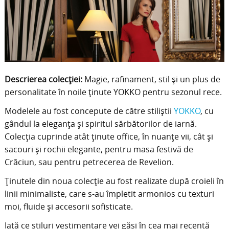
Descrierea colecției:
Magie, rafinament, stil și un plus de
personalitate în noile ținute YOKKO pentru sezonul rece.
Modelele au fost concepute de către stiliștii
YOKKO
, cu
gândul la eleganța și spiritul sărbătorilor de iarnă.
Colecția cuprinde atât ținute office, în nuanțe vii, cât și
sacouri și rochii elegante, pentru masa festivă de
Crăciun, sau pentru petrecerea de Revelion.
Ținutele din noua colecție au fost realizate după croieli în
linii minimaliste, care s-au împletit armonios cu texturi
moi, fluide și accesorii sofisticate.
Iată ce stiluri vestimentare vei găsi în cea mai recentă