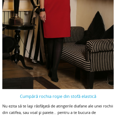
Cumpără rochia roșie din stofă elastică
Nu ezita să te lași răsfățată de atingerile diafane ale unei rochii
din catifea, sau voal și paiete… pentru a te bucura de