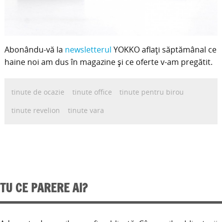
Abonându-vă la
newsletterul
YOKKO aflați săptămânal ce
haine noi am dus în magazine și ce oferte v-am pregătit.
tinute de ocazie
tinute office
tinute pentru birou
tinute revelion
tinute vara
TU CE PARERE AI?