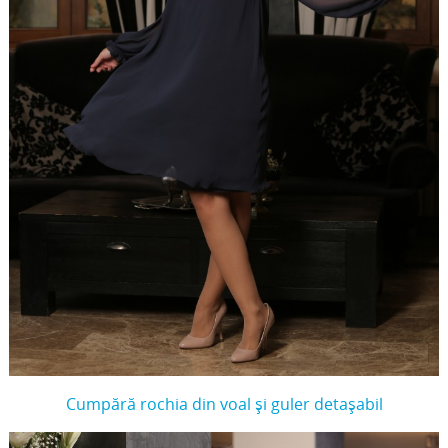
Cumpără rochia din voal și guler detașabil