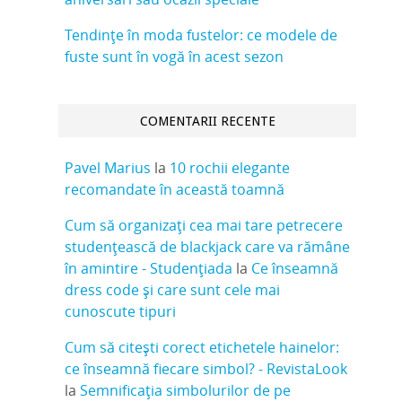
Tendințe în moda fustelor: ce modele de
fuste sunt în vogă în acest sezon
COMENTARII RECENTE
Pavel Marius
la
10 rochii elegante
recomandate în această toamnă
Cum să organizați cea mai tare petrecere
studențească de blackjack care va rămâne
în amintire - Studențiada
la
Ce înseamnă
dress code și care sunt cele mai
cunoscute tipuri
Cum să citești corect etichetele hainelor:
ce înseamnă fiecare simbol? - RevistaLook
la
Semnificația simbolurilor de pe