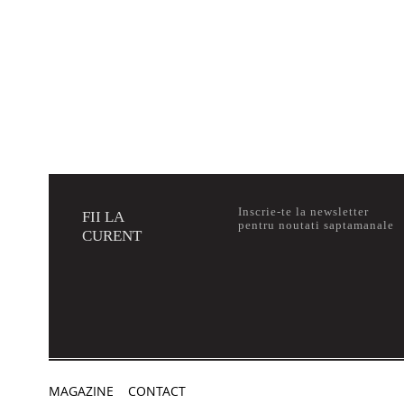
Inscrie-te la newsletter
FII LA
pentru noutati saptamanale
CURENT
MAGAZINE
CONTACT