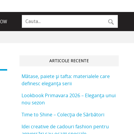
NOW
ARTICOLE RECENTE
Mătase, paiete și tafta: materialele care
definesc eleganța serii
Lookbook Primavara 2026 – Eleganța unui
nou sezon
Time to Shine – Colecția de Sărbători
Idei creative de cadouri fashion pentru
aniversări sau ocazii speciale