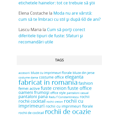
etichetele hainelor: tot ce trebuie să știi
Elena Costache
la
Moda nu are vârstă:
cum să te îmbraci cu stil și după 60 de ani?
Lascu Maria
la
Cum să porți corect
diferitele tipuri de fuste: Sfaturi și
recomandări utile
TAGS
bluze cu imprimeuri florale
bluze din jerse
accesorii
eleganta
costume office
costume dama
fabricat in romania
fashion
fuste creion
fuste office
femei active
oameni frumoși
office style
pantaloni casual
pantaloni pana
rochii
Radu f Constantinescu
rochii cu
rochii cocktail
rochii creion
imprimeuri
rochii cu imprimeuri florale
rochii de ocazie
rochii de cocktail