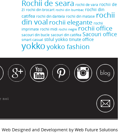
Rochii de seara
rochii de
rochii de vara
rochii din
zi
rochii din brocart
rochii din bumbac
rochii
catifea
rochii din dantela
rochii din matase
din voal
rochii elegante
rochii
rochii office
rochii midi
imprimate
rochii negre
Sacouri office
sacouri din bucle
sacouri din catifea
stilul yokko
tinute office
smart casual
yokko
yokko fashion
e noi
Web Designed and Development by
Web Future Solutions