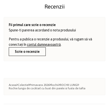
Recenzii
Fii primul care scrie o recenzie
Spune-ti parerea acordand o nota produsului
Pentru a publica o recenzie a produsului, vă rugam să vă
conectați în
contul dumneavoastră
.
Scrie o recenzie
Acasa
Colectie
Primavara 2026
Rochii
ROCHII LUNGI
Rochie lunga de cocktail cu bust din paiete si fusta de tafta