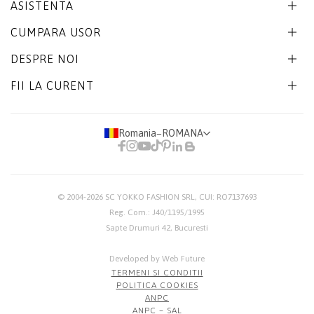
ASISTENTA
CUMPARA USOR
DESPRE NOI
FII LA CURENT
Romania
−
ROMANA
© 2004-2026
SC YOKKO FASHION SRL
, CUI: RO7137693
Reg. Com.: J40/1195/1995
Sapte Drumuri 42, Bucuresti
Developed by Web Future
TERMENI SI CONDITII
POLITICA COOKIES
ANPC
ANPC – SAL