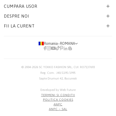
CUMPARA USOR
DESPRE NOI
FII LA CURENT
Romania
−
ROMANA
© 2004-2026
SC YOKKO FASHION SRL
, CUI: RO7137693
Reg. Com.: J40/1195/1995
Sapte Drumuri 42, Bucuresti
Developed by Web Future
TERMENI SI CONDITII
POLITICA COOKIES
ANPC
ANPC – SAL