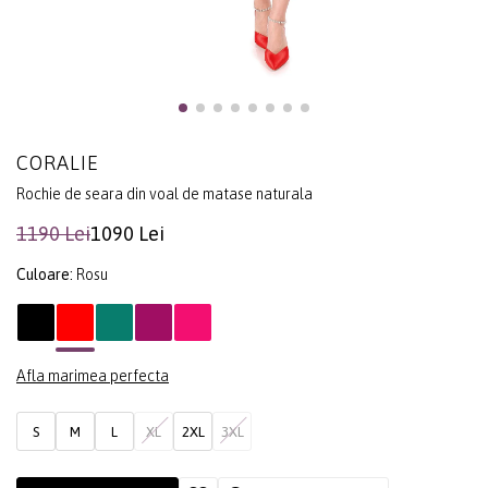
CORALIE
Rochie de seara din voal de matase naturala
1190 Lei
1090 Lei
Culoare:
Rosu
Afla marimea perfecta
S
M
L
XL
2XL
3XL