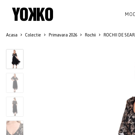
MOD
Acasa
Colectie
Primavara 2026
Rochii
ROCHII DE SEAR
ROCHII DE MATASE
LANA
ROCHII
LITTLE BLACK DRESS
SMART-CASUAL
SACOURI
ROCHII LUNGI
COCKTAIL
JACHETE
ROCHII DE DANTELA
STILUL NAVY
FUSTE
COSTUME DAMA
COLECTIA ALB-NEGRU
PANTALONI
IDEI DE CADOURI
BLUZE
ACCESORII