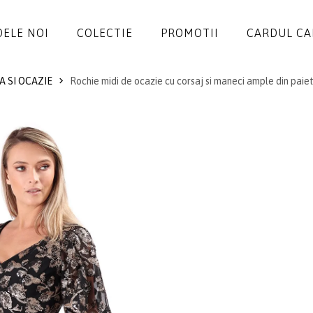
ELE NOI
COLECTIE
PROMOTII
CARDUL C
A SI OCAZIE
Rochie midi de ocazie cu corsaj si maneci ample din paiet
ROCHII
SALOPETE
SACOURI
JACHETE
FUSTE
PANTALONI
BLUZE
ACCESORII