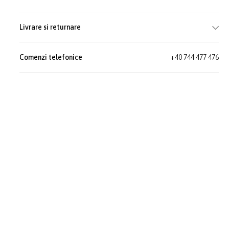
Livrare si returnare
Comenzi telefonice
+40 744 477 476