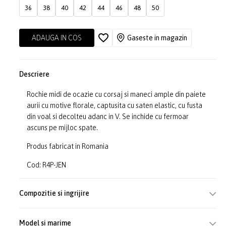
36
38
40
42
44
46
48
50
ADAUGA IN COS
Gaseste in magazin
Descriere
Rochie midi de ocazie cu corsaj si maneci ample din paiete
aurii cu motive florale, captusita cu saten elastic, cu fusta
din voal si decolteu adanc in V. Se inchide cu fermoar
ascuns pe mijloc spate.
Produs fabricat in Romania
Cod: R4P-JEN
Compozitie si ingrijire
Model si marime