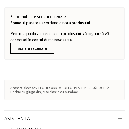
Fii primul care scrie o recenzie
Spune-ti parerea acordand o nota produsului
Pentru a publica o recenzie a produsului, vă rugam să vă
conectați în
contul dumneavoastră
.
Scrie o recenzie
Acasa
Colectie
SELECTII YOKKO
COLECTIA ALB-NEGRU
ROCHII
Rochie cu gluga din jerse elastic cu bumbac
ASISTENTA