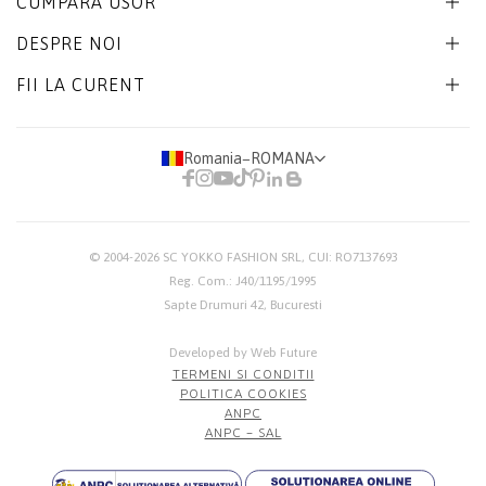
CUMPARA USOR
DESPRE NOI
FII LA CURENT
Romania
−
ROMANA
© 2004-2026
SC YOKKO FASHION SRL
, CUI: RO7137693
Reg. Com.: J40/1195/1995
Sapte Drumuri 42, Bucuresti
Developed by Web Future
TERMENI SI CONDITII
POLITICA COOKIES
ANPC
ANPC – SAL