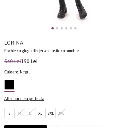
LORINA
Rochie cu gluga din jerse elastic cu bumbac
540 Lei
190 Lei
Culoare:
Negru
Afla marimea perfecta
S
M
L
XL
2XL
3XL