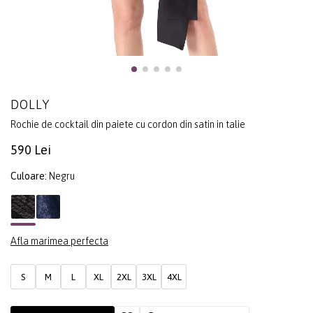
DOLLY
Rochie de cocktail din paiete cu cordon din satin in talie
590 Lei
Culoare:
Negru
Afla marimea perfecta
S
M
L
XL
2XL
3XL
4XL