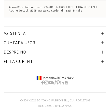
Acasa
Colectie
Primavara 2026
Rochii
ROCHII DE SEARA SI OCAZIE
Rochie de cocktail din paiete cu cordon din satin in talie
ASISTENTA
CUMPARA USOR
DESPRE NOI
FII LA CURENT
Romania
−
ROMANA
© 2004-2026
SC YOKKO FASHION SRL
, CUI: RO7137693
Reg. Com.: J40/1195/1995