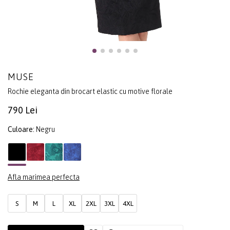
MUSE
Rochie eleganta din brocart elastic cu motive florale
790 Lei
Culoare:
Negru
Afla marimea perfecta
S
M
L
XL
2XL
3XL
4XL