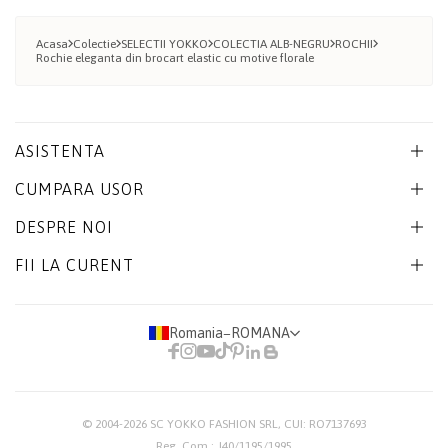
Acasa
Colectie
SELECTII YOKKO
COLECTIA ALB-NEGRU
ROCHII
Rochie eleganta din brocart elastic cu motive florale
ASISTENTA
CUMPARA USOR
DESPRE NOI
FII LA CURENT
Romania
−
ROMANA
© 2004-2026
SC YOKKO FASHION SRL
, CUI: RO7137693
Reg. Com.: J40/1195/1995