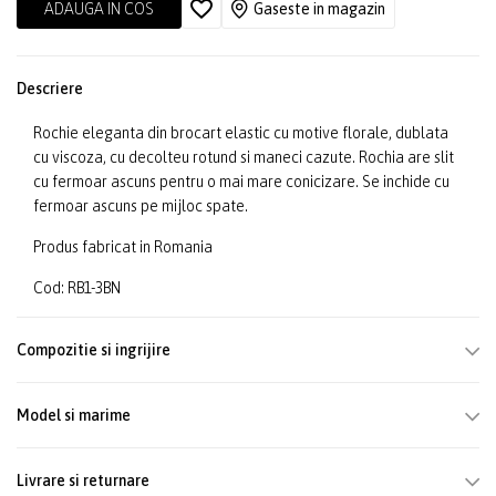
ADAUGA IN COS
Gaseste in magazin
Descriere
Rochie eleganta din brocart elastic cu motive florale, dublata
cu viscoza, cu decolteu rotund si maneci cazute. Rochia are slit
cu fermoar ascuns pentru o mai mare conicizare. Se inchide cu
fermoar ascuns pe mijloc spate.
Produs fabricat in Romania
Cod: RB1-3BN
Compozitie si ingrijire
Model si marime
Livrare si returnare