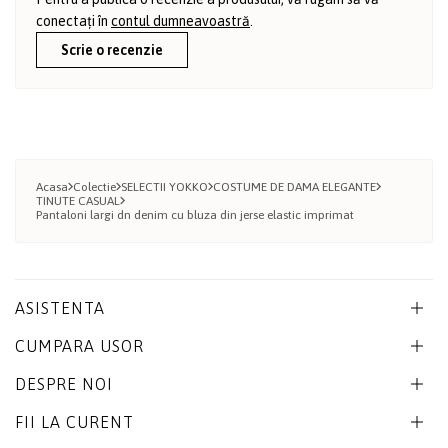
conectați în
contul dumneavoastră
.
Scrie o recenzie
Acasa
Colectie
SELECTII YOKKO
COSTUME DE DAMA ELEGANTE
TINUTE CASUAL
Pantaloni largi dn denim cu bluza din jerse elastic imprimat
ASISTENTA
CUMPARA USOR
DESPRE NOI
FII LA CURENT