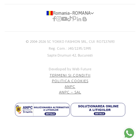
Romania
−
ROMANA
© 2004-2026
SC YOKKO FASHION SRL
, CUI: RO7137693
Reg. Com.: J40/1195/1995
Sapte Drumuri 42, Bucuresti
Developed by Web Future
TERMENI SI CONDITII
POLITICA COOKIES
ANPC
ANPC – SAL