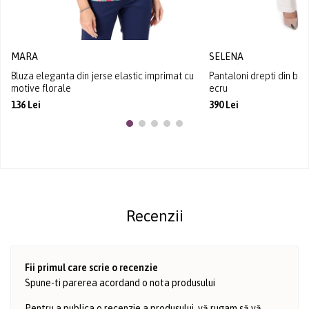
MARA
SELENA
Bluza eleganta din jerse elastic imprimat cu
Pantaloni drepti din bu
motive florale
ecru
136 Lei
390 Lei
Recenzii
Fii primul care scrie o recenzie
Spune-ti parerea acordand o nota produsului
Pentru a publica o recenzie a produsului, vă rugam să vă