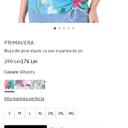
PRIMAVERA
Bluza din jerse elastic cu snur in partea de jos
290 Lei
176 Lei
Culoare:
Albastru
Afla marimea perfecta
S
M
L
XL
2XL
3XL
4XL