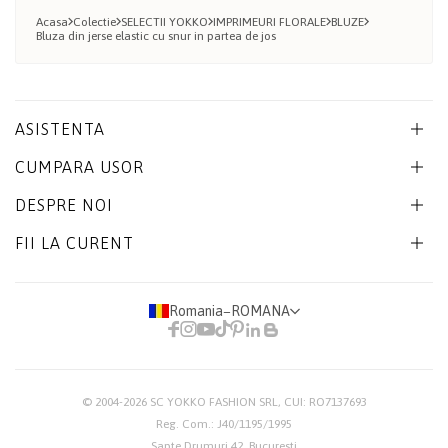
Acasa
Colectie
SELECTII YOKKO
IMPRIMEURI FLORALE
BLUZE
Bluza din jerse elastic cu snur in partea de jos
ASISTENTA
CUMPARA USOR
DESPRE NOI
FII LA CURENT
Romania
−
ROMANA
© 2004-2026
SC YOKKO FASHION SRL
, CUI: RO7137693
Reg. Com.: J40/1195/1995
Sapte Drumuri 42, Bucuresti