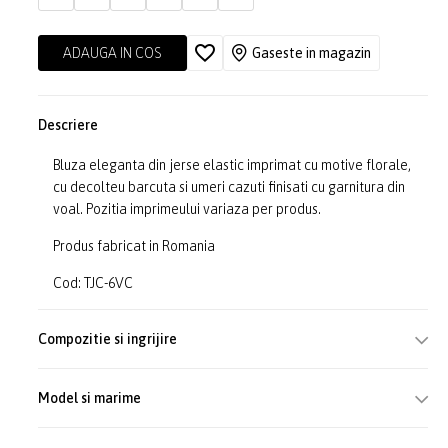
ADAUGA IN COS
Gaseste in magazin
Descriere
Bluza eleganta din jerse elastic imprimat cu motive florale,
cu decolteu barcuta si umeri cazuti finisati cu garnitura din
voal. Pozitia imprimeului variaza per produs.
Produs fabricat in Romania
Cod: TJC-6VC
Compozitie si ingrijire
Model si marime