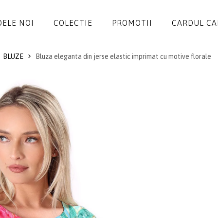
ELE NOI
COLECTIE
PROMOTII
CARDUL C
BLUZE
Bluza eleganta din jerse elastic imprimat cu motive florale
ROCHII
SALOPETE
SACOURI
JACHETE
FUSTE
PANTALONI
BLUZE
ACCESORII