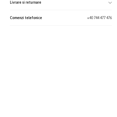
Livrare si returnare
Comenzi telefonice
+40 744 477 476