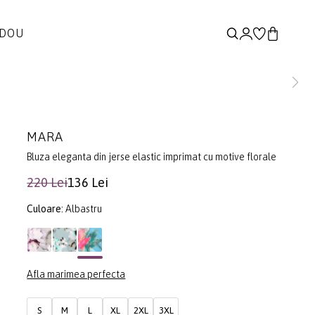
ADOU
MARA
Bluza eleganta din jerse elastic imprimat cu motive florale
220 Lei
136 Lei
Culoare:
Albastru
Afla marimea perfecta
S
M
L
XL
2XL
3XL