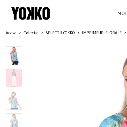
MOD
Acasa
Colectie
SELECTII YOKKO
IMPRIMEURI FLORALE
ROCHII DE MATASE
LANA
ROCHII
LITTLE BLACK DRESS
SMART-CASUAL
SACOURI
ROCHII LUNGI
COCKTAIL
JACHETE
ROCHII DE DANTELA
STILUL NAVY
FUSTE
COSTUME DAMA
COLECTIA ALB-NEGRU
PANTALONI
IDEI DE CADOURI
BLUZE
ACCESORII