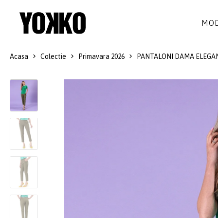
MOD
Acasa
Colectie
Primavara 2026
PANTALONI DAMA ELEGA
ROCHII DE MATASE
LANA
ROCHII
LITTLE BLACK DRESS
SMART-CASUAL
SACOURI
ROCHII LUNGI
COCKTAIL
JACHETE
ROCHII DE DANTELA
STILUL NAVY
FUSTE
COSTUME DAMA
COLECTIA ALB-NEGRU
PANTALONI
IDEI DE CADOURI
BLUZE
ACCESORII