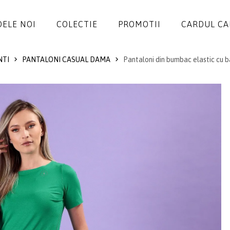
ELE NOI
COLECTIE
PROMOTII
CARDUL C
NTI
PANTALONI CASUAL DAMA
Pantaloni din bumbac elastic cu 
ROCHII
SALOPETE
SACOURI
JACHETE
FUSTE
PANTALONI
BLUZE
ACCESORII