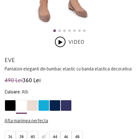
VIDEO
EVE
Pantaloni eleganti din bumbac elastic cu banda elastica decorativa
490 Lei
360 Lei
Culoare:
Alb
Afla marimea perfecta
36
38
40
42
44
46
48