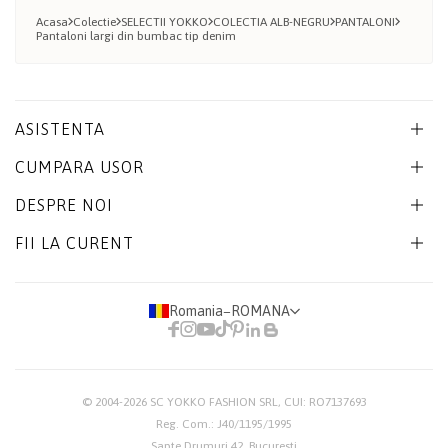
Acasa
Colectie
SELECTII YOKKO
COLECTIA ALB-NEGRU
PANTALONI
Pantaloni largi din bumbac tip denim
ASISTENTA
CUMPARA USOR
DESPRE NOI
FII LA CURENT
Romania
−
ROMANA
© 2004-2026
SC YOKKO FASHION SRL
, CUI: RO7137693
Reg. Com.: J40/1195/1995
Sapte Drumuri 42, Bucuresti