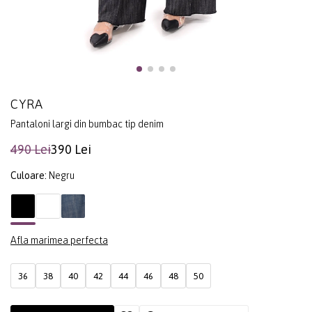
CYRA
Pantaloni largi din bumbac tip denim
490 Lei
390 Lei
Culoare:
Negru
Afla marimea perfecta
36
38
40
42
44
46
48
50