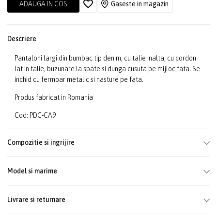
ADAUGA IN COS
Gaseste in magazin
Descriere
Pantaloni largi din bumbac tip denim, cu talie inalta, cu cordon
lat in talie, buzunare la spate si dunga cusuta pe mijloc fata. Se
inchid cu fermoar metalic si nasture pe fata.
Produs fabricat in Romania
Cod: PDC-CA9
Compozitie si ingrijire
Model si marime
Livrare si returnare