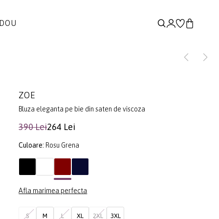
ADOU
ZOE
Bluza eleganta pe bie din saten de viscoza
390 Lei
264 Lei
Culoare:
Rosu Grena
Afla marimea perfecta
S
M
L
XL
2XL
3XL