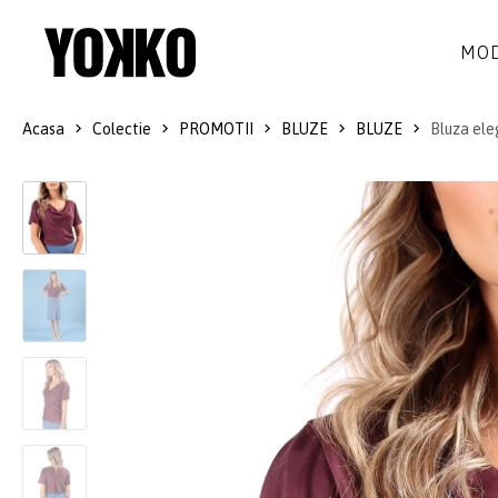
MOD
Acasa
Colectie
PROMOTII
BLUZE
BLUZE
Bluza ele
ROCHII DE MATASE
LANA
ROCHII
LITTLE BLACK DRESS
SMART-CASUAL
SACOURI
ROCHII LUNGI
COCKTAIL
JACHETE
ROCHII DE DANTELA
STILUL NAVY
FUSTE
COSTUME DAMA
COLECTIA ALB-NEGRU
PANTALONI
IDEI DE CADOURI
BLUZE
ACCESORII