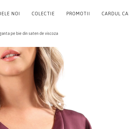
ELE NOI
COLECTIE
PROMOTII
CARDUL C
ganta pe bie din saten de viscoza
ROCHII
SALOPETE
SACOURI
JACHETE
FUSTE
PANTALONI
BLUZE
ACCESORII