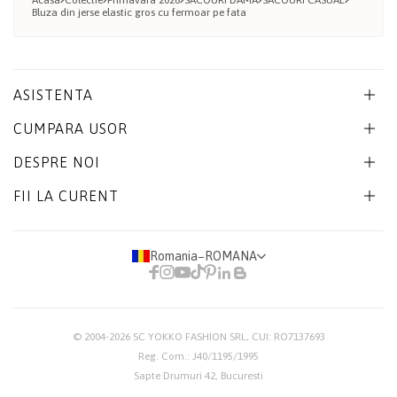
Bluza din jerse elastic gros cu fermoar pe fata
ASISTENTA
CUMPARA USOR
DESPRE NOI
FII LA CURENT
Romania
−
ROMANA
© 2004-2026
SC YOKKO FASHION SRL
, CUI: RO7137693
Reg. Com.: J40/1195/1995
Sapte Drumuri 42, Bucuresti