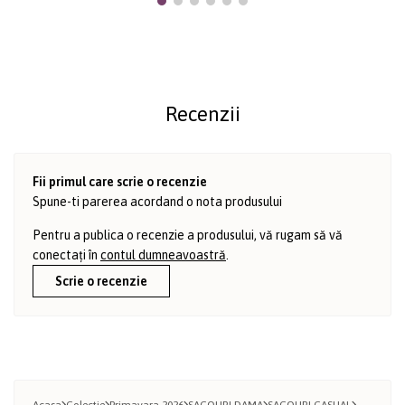
Recenzii
Fii primul care scrie o recenzie
Spune-ti parerea acordand o nota produsului
Pentru a publica o recenzie a produsului, vă rugam să vă
conectați în
contul dumneavoastră
.
Scrie o recenzie
Acasa
Colectie
Primavara 2026
SACOURI DAMA
SACOURI CASUAL