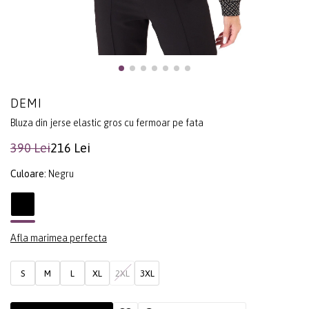
DEMI
Bluza din jerse elastic gros cu fermoar pe fata
390 Lei
216 Lei
Culoare:
Negru
Afla marimea perfecta
S
M
L
XL
2XL
3XL