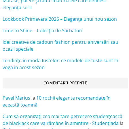
Mătase, paiete și tafta: materialele care definesc
eleganța serii
Lookbook Primavara 2026 – Eleganța unui nou sezon
Time to Shine – Colecția de Sărbători
Idei creative de cadouri fashion pentru aniversări sau
ocazii speciale
Tendințe în moda fustelor: ce modele de fuste sunt în
vogă în acest sezon
COMENTARII RECENTE
Pavel Marius
la
10 rochii elegante recomandate în
această toamnă
Cum să organizați cea mai tare petrecere studențească
de blackjack care va rămâne în amintire - Studențiada
la