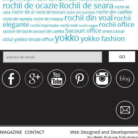
rochii de ocazie
Rochii de seara
rochii de
rochii din catifea
rochii de zi
vara
rochii din brocart
rochii din bumbac
rochii din voal
rochii
rochii din dantela
rochii din matase
elegante
rochii office
rochii midi
rochii imprimate
rochii negre
Sacouri office
sacouri din bucle
sacouri din catifea
smart casual
yokko
yokko fashion
stilul yokko
tinute office
MAGAZINE
CONTACT
Web Designed and Development
by
Web Future Solutions