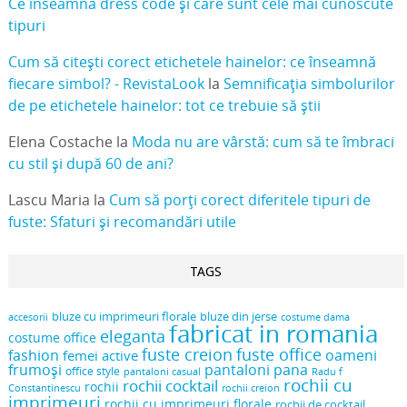
Ce înseamnă dress code și care sunt cele mai cunoscute
tipuri
Cum să citești corect etichetele hainelor: ce înseamnă
fiecare simbol? - RevistaLook
la
Semnificația simbolurilor
de pe etichetele hainelor: tot ce trebuie să știi
Elena Costache
la
Moda nu are vârstă: cum să te îmbraci
cu stil și după 60 de ani?
Lascu Maria
la
Cum să porți corect diferitele tipuri de
fuste: Sfaturi și recomandări utile
TAGS
bluze cu imprimeuri florale
bluze din jerse
accesorii
costume dama
fabricat in romania
eleganta
costume office
fuste creion
fuste office
oameni
fashion
femei active
frumoși
pantaloni pana
office style
pantaloni casual
Radu f
rochii cu
rochii cocktail
rochii
Constantinescu
rochii creion
imprimeuri
rochii cu imprimeuri florale
rochii de cocktail