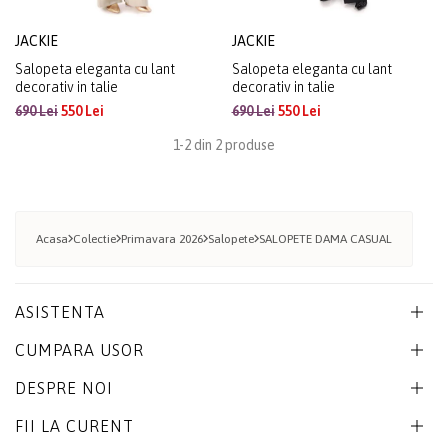
JACKIE
JACKIE
Salopeta eleganta cu lant
Salopeta eleganta cu lant
decorativ in talie
decorativ in talie
690 Lei
550 Lei
690 Lei
550 Lei
1-2 din 2 produse
Acasa
Colectie
Primavara 2026
Salopete
SALOPETE DAMA CASUAL
ASISTENTA
CUMPARA USOR
DESPRE NOI
FII LA CURENT