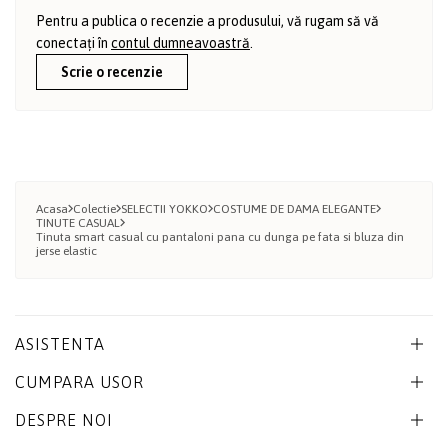
Pentru a publica o recenzie a produsului, vă rugam să vă
conectați în
contul dumneavoastră
.
Scrie o recenzie
Acasa
Colectie
SELECTII YOKKO
COSTUME DE DAMA ELEGANTE
TINUTE CASUAL
Tinuta smart casual cu pantaloni pana cu dunga pe fata si bluza din
jerse elastic
ASISTENTA
CUMPARA USOR
DESPRE NOI