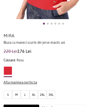
MIRA
Bluza cu maneci scurte din jerse elastic uni
220 Lei
176 Lei
Culoare:
Rosu
Afla marimea perfecta
S
M
L
XL
2XL
3XL