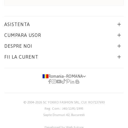
ASISTENTA
CUMPARA USOR
DESPRE NOI
FII LA CURENT
Romania
−
ROMANA
© 2004-2026
SC YOKKO FASHION SRL
, CUI: RO7137693
Reg. Com.: J40/1195/1995
Sapte Drumuri 42, Bucuresti
Developed by Web Future