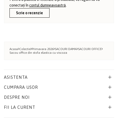
conectați în
contul dumneavoastră
.
Scrie o recenzie
Acasa
Colectie
Primavara 2026
SACOURI DAMA
SACOURI OFFICE
Sacou office din stofa elastica cu viscoza
ASISTENTA
CUMPARA USOR
DESPRE NOI
FII LA CURENT