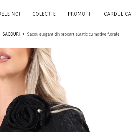
ELE NOI
COLECTIE
PROMOTII
CARDUL C
SACOURI
Sacou elegant din brocart elastic cu motive florale
ROCHII
SALOPETE
SACOURI
JACHETE
FUSTE
PANTALONI
BLUZE
ACCESORII