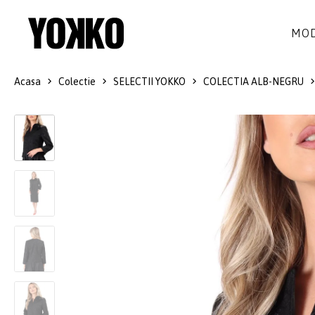
MOD
Acasa
Colectie
SELECTII YOKKO
COLECTIA ALB-NEGRU
ROCHII DE MATASE
LANA
ROCHII
LITTLE BLACK DRESS
SMART-CASUAL
SACOURI
ROCHII LUNGI
COCKTAIL
JACHETE
ROCHII DE DANTELA
STILUL NAVY
FUSTE
COSTUME DAMA
COLECTIA ALB-NEGRU
PANTALONI
IDEI DE CADOURI
BLUZE
ACCESORII