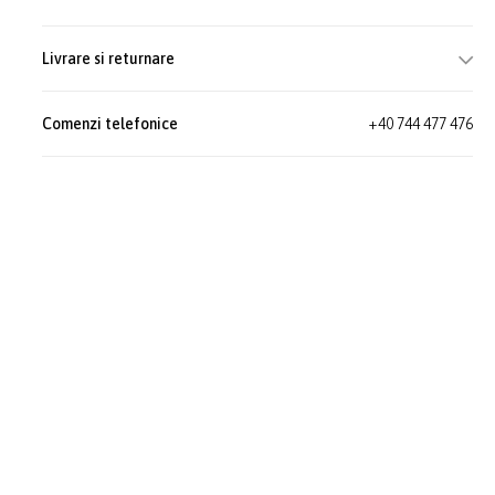
Livrare si returnare
Comenzi telefonice
+40 744 477 476