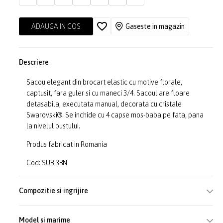
ADAUGA IN COS
Gaseste in magazin
Descriere
Sacou elegant din brocart elastic cu motive florale,
captusit, fara guler si cu maneci 3/4. Sacoul are floare
detasabila, executata manual, decorata cu cristale
Swarovski®. Se inchide cu 4 capse mos-baba pe fata, pana
la nivelul bustului.
Produs fabricat in Romania
Cod: SUB-3BN
Compozitie si ingrijire
Model si marime