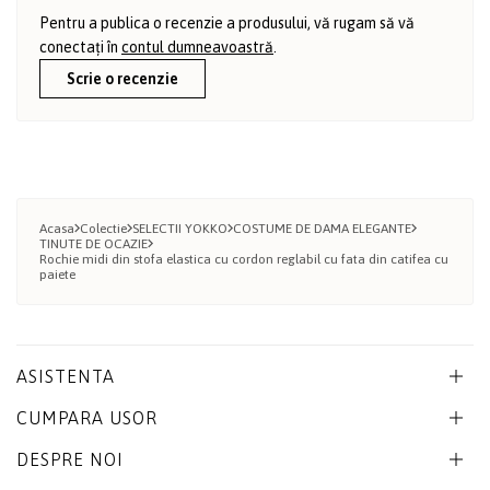
Pentru a publica o recenzie a produsului, vă rugam să vă
conectați în
contul dumneavoastră
.
Scrie o recenzie
Acasa
Colectie
SELECTII YOKKO
COSTUME DE DAMA ELEGANTE
TINUTE DE OCAZIE
Rochie midi din stofa elastica cu cordon reglabil cu fata din catifea cu
paiete
ASISTENTA
CUMPARA USOR
DESPRE NOI