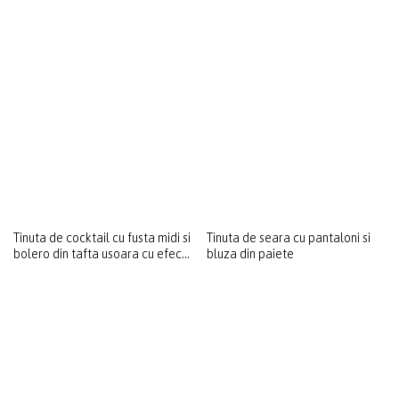
Tinuta de ocazie cu sacou si
Tinuta de cocktail cu fusta lunga
rochie din brocard cu fir metalic
si bolero din tafta usoara cu
si motive florale
efect changeante
Tinuta de cocktail cu fusta midi si
Tinuta de seara cu pantaloni si
bolero din tafta usoara cu efect
bluza din paiete
changeante