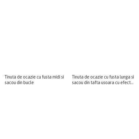
Tinuta de ocazie cu fusta lunga si
Fusta midi cu flori
sacou din tafta usoara cu efect
supradimensionate si sacou din
mat
bucle cu bumbac
Tinuta de ocazie cu fusta midi si
Tinuta de ocazie cu fusta lunga si
sacou din bucle
sacou din tafta usoara cu efect
changeante