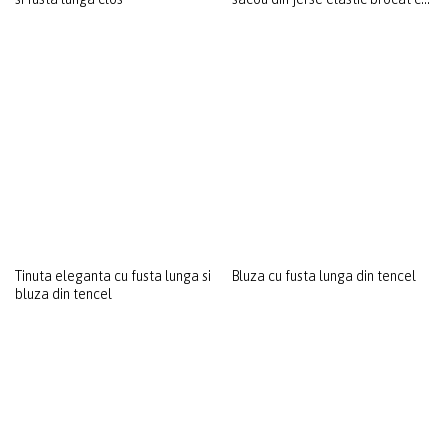
Tinuta eleganta cu rochie si
sacou din jerse elastic brocat cu
Tinuta de ocazie cu bluza pe bie
motive florale
si fusta lunga clos
Tinuta eleganta cu fusta lunga si
Bluza cu fusta lunga din tencel
bluza din tencel