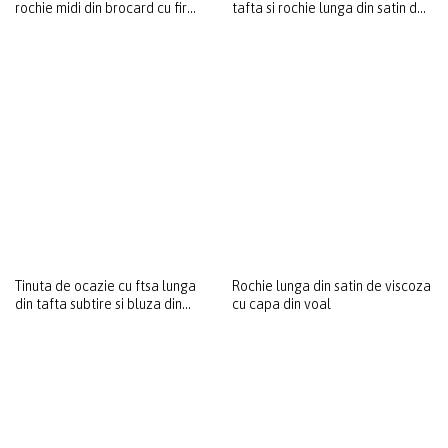
rochie midi din brocard cu fir
tafta si rochie lunga din satin de
metalic si motive florale
viscoza
Tinuta de ocazie cu ftsa lunga
Rochie lunga din satin de viscoza
din tafta subtire si bluza din
cu capa din voal
matase naturala