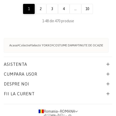
Rochie din matase naturala
Tinuta de ocazie cu fusta midi si
imprimata cu flori si esarfa din
sacou din tafta cu efect
voal
changeante
1
2
3
4
...
10
1-48 din 470 produse
Acasa
Colectie
Selectii YOKKO
COSTUME DAMA
TINUTE DE OCAZIE
ASISTENTA
CUMPARA USOR
DESPRE NOI