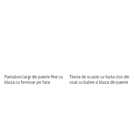
Rochie din matase naturala cu
Tinuta de seara cu rochie si
jacheta scurta din stofa cu lana
sacou din tafta cu efect mat
si casmir
Pantaloni largi din paiete fine cu
Tinuta de ocazie cu fusta clos din
bluza cu fermoar pe fata
voal cu buline si bluza din paiete