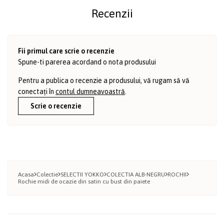
Recenzii
Fii primul care scrie o recenzie
Spune-ti parerea acordand o nota produsului
Pentru a publica o recenzie a produsului, vă rugam să vă
conectați în
contul dumneavoastră
.
Scrie o recenzie
Acasa
Colectie
SELECTII YOKKO
COLECTIA ALB-NEGRU
ROCHII
Rochie midi de ocazie din satin cu bust din paiete