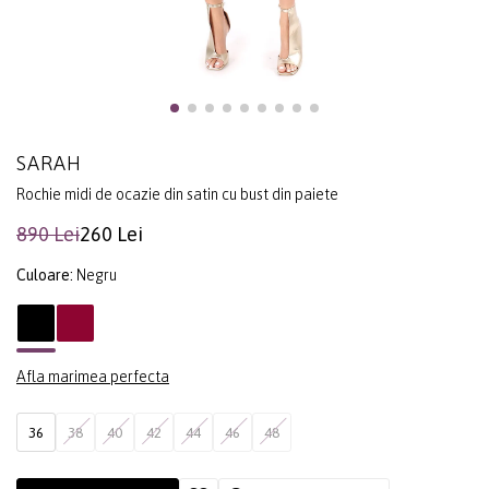
SARAH
Rochie midi de ocazie din satin cu bust din paiete
890 Lei
260 Lei
Culoare:
Negru
Afla marimea perfecta
36
38
40
42
44
46
48