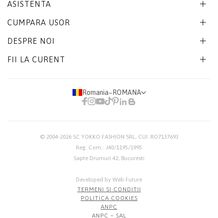
ASISTENTA
CUMPARA USOR
DESPRE NOI
FII LA CURENT
Romania
−
ROMANA
© 2004-2026
SC YOKKO FASHION SRL
, CUI: RO7137693
Reg. Com.: J40/1195/1995
Sapte Drumuri 42, Bucuresti
Developed by Web Future
TERMENI SI CONDITII
POLITICA COOKIES
ANPC
ANPC – SAL