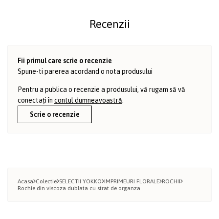
Recenzii
Fii primul care scrie o recenzie
Spune-ti parerea acordand o nota produsului
Pentru a publica o recenzie a produsului, vă rugam să vă
conectați în
contul dumneavoastră
.
Scrie o recenzie
Acasa
Colectie
SELECTII YOKKO
IMPRIMEURI FLORALE
ROCHII
Rochie din viscoza dublata cu strat de organza