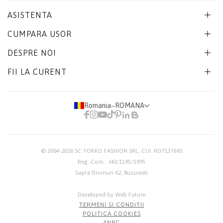
ASISTENTA
CUMPARA USOR
DESPRE NOI
FII LA CURENT
Romania
−
ROMANA
© 2004-2026
SC YOKKO FASHION SRL
, CUI: RO7137693
Reg. Com.: J40/1195/1995
Sapte Drumuri 42, Bucuresti
Developed by Web Future
TERMENI SI CONDITII
POLITICA COOKIES
ANPC