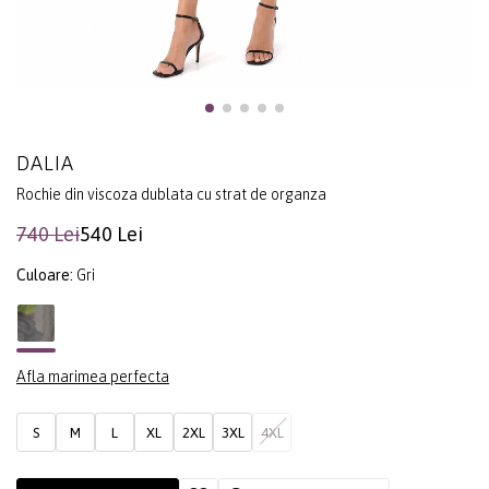
DALIA
Rochie din viscoza dublata cu strat de organza
740 Lei
540 Lei
Culoare:
Gri
Afla marimea perfecta
S
M
L
XL
2XL
3XL
4XL