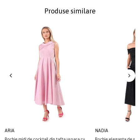
Produse similare
ARIA
NADIA
Rochie midi de cocktail din tafta usoara cu
Rochie eleganta de sear