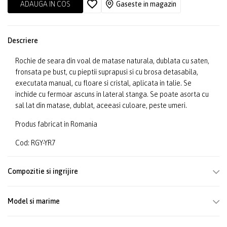
ADAUGA IN COS
Gaseste in magazin
Descriere
Rochie de seara din voal de matase naturala, dublata cu saten,
fronsata pe bust, cu pieptii suprapusi si cu brosa detasabila,
executata manual, cu floare si cristal, aplicata in talie. Se
inchide cu fermoar ascuns in lateral stanga. Se poate asorta cu
sal lat din matase, dublat, aceeasi culoare, peste umeri.
Produs fabricat in Romania
Cod: RGY-YR7
Compozitie si ingrijire
Model si marime