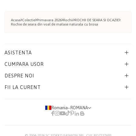
Acasa
Colectie
Primavara 2026
Rochii
ROCHII DE SEARA SI OCAZIE
Rochie de seara din voal de matase naturala cu brosa
ASISTENTA
CUMPARA USOR
DESPRE NOI
FII LA CURENT
Romania
−
ROMANA
© 2004-2026
SC YOKKO FASHION SRL
, CUI: RO7137693