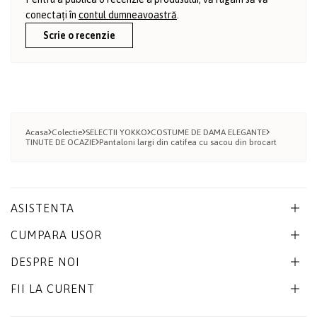
conectați în
contul dumneavoastră
.
Scrie o recenzie
Acasa
Colectie
SELECTII YOKKO
COSTUME DE DAMA ELEGANTE
TINUTE DE OCAZIE
Pantaloni largi din catifea cu sacou din brocart
ASISTENTA
CUMPARA USOR
DESPRE NOI
FII LA CURENT