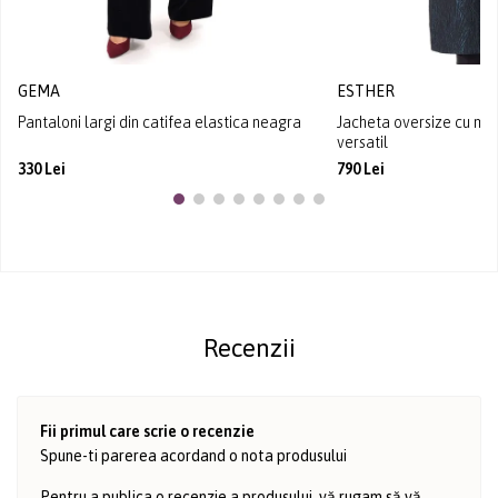
GEMA
ESTHER
Pantaloni largi din catifea elastica neagra
Jacheta oversize cu man
versatil
330 Lei
790 Lei
Recenzii
Fii primul care scrie o recenzie
Spune-ti parerea acordand o nota produsului
Pentru a publica o recenzie a produsului, vă rugam să vă