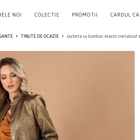
ELE NOI
COLECTIE
PROMOTII
CARDUL C
GANTE
TINUTE DE OCAZIE
Jacheta cu bumbac elastic metalizat s
ROCHII
SALOPETE
SACOURI
JACHETE
FUSTE
PANTALONI
BLUZE
ACCESORII