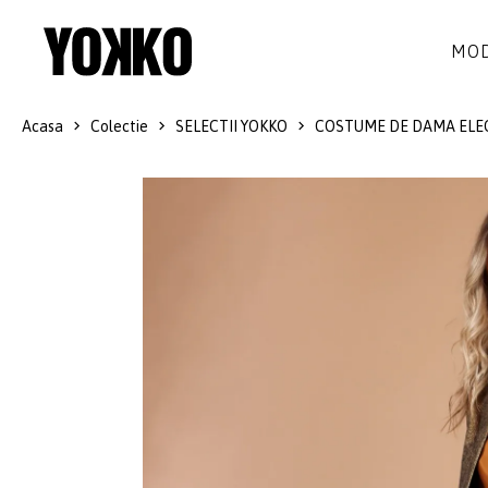
MOD
Acasa
Colectie
SELECTII YOKKO
COSTUME DE DAMA ELE
ROCHII DE MATASE
LANA
ROCHII
LITTLE BLACK DRESS
SMART-CASUAL
SACOURI
ROCHII LUNGI
COCKTAIL
JACHETE
ROCHII DE DANTELA
STILUL NAVY
FUSTE
COSTUME DAMA
COLECTIA ALB-NEGRU
PANTALONI
IDEI DE CADOURI
BLUZE
ACCESORII