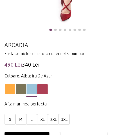
ARCADIA
Fusta semiclos din stofa cu tencel si bumbac
490 Lei
340 Lei
Culoare:
Albastru De Azur
Afla marimea perfecta
S
M
L
XL
2XL
3XL