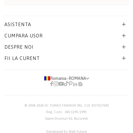
ASISTENTA
CUMPARA USOR
DESPRE NOI
FII LA CURENT
Romania
−
ROMANA
© 2004-2026
SC YOKKO FASHION SRL
, CUI: RO7137693
Reg. Com.: J40/1195/1995
Sapte Drumuri 42, Bucuresti
Developed by Web Future