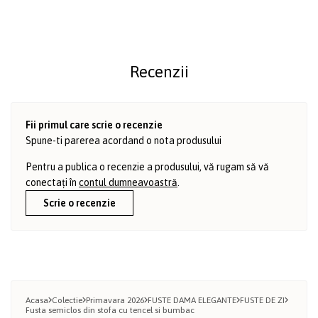
Recenzii
Fii primul care scrie o recenzie
Spune-ti parerea acordand o nota produsului
Pentru a publica o recenzie a produsului, vă rugam să vă
conectați în
contul dumneavoastră
.
Scrie o recenzie
Acasa
Colectie
Primavara 2026
FUSTE DAMA ELEGANTE
FUSTE DE ZI
Fusta semiclos din stofa cu tencel si bumbac