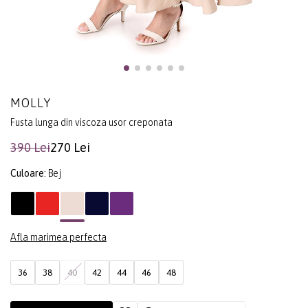
MOLLY
Fusta lunga din viscoza usor creponata
390 Lei
270 Lei
Culoare:
Bej
Afla marimea perfecta
36
38
40
42
44
46
48