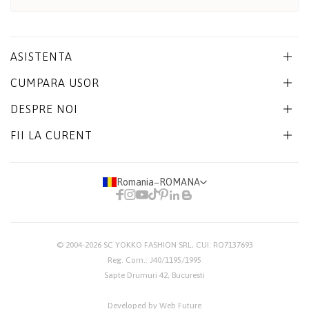
ASISTENTA
CUMPARA USOR
DESPRE NOI
FII LA CURENT
Romania
−
ROMANA
© 2004-2026
SC YOKKO FASHION SRL
, CUI: RO7137693
Reg. Com.: J40/1195/1995
Sapte Drumuri 42, Bucuresti
Developed by Web Future