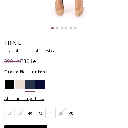
TRIXIE
Fusta office din stofa elastica
390 Lei
330 Lei
Culoare:
Bleumarin Inchis
Afla marimea perfecta
36
38
40
42
44
46
48