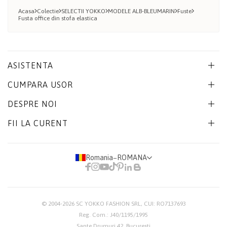
Acasa
Colectie
SELECTII YOKKO
MODELE ALB-BLEUMARIN
Fuste
Fusta office din stofa elastica
ASISTENTA
CUMPARA USOR
DESPRE NOI
FII LA CURENT
Romania
−
ROMANA
© 2004-2026
SC YOKKO FASHION SRL
, CUI: RO7137693
Reg. Com.: J40/1195/1995
Sapte Drumuri 42, Bucuresti