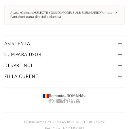
Acasa
Colectie
SELECTII YOKKO
MODELE ALB-BLEUMARIN
Pantaloni
Pantaloni pana din stofa elastica
ASISTENTA
CUMPARA USOR
DESPRE NOI
FII LA CURENT
Romania
−
ROMANA
© 2004-2026
SC YOKKO FASHION SRL
, CUI: RO7137693
Reg. Com.: J40/1195/1995